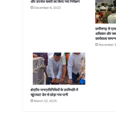
और उपजेल सक्ती का किया गया निरीक्षण
न्न
December 8, 2023
स
म
स्या
एं
छत्तीसगढ़ से प्रव
,
अधिकार और समन
आ
कार्यशाला सम्पन्न
ज
November 2
ज
न
द
र्श
न
में
कु
ल
क्षेत्रीय जनप्रतिनिधियों के उपस्थिति में
2
खुंटाघाट डेम से छोड़ा गया पानी
5
March 22, 2025
आ
वे
द