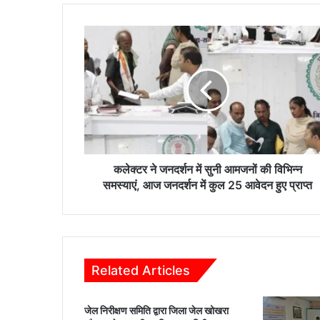
क
ले
क्ट
र
ने
ज
न
द
र्श
न
कलेक्टर ने जनदर्शन में सुनी आमजनों की विभिन्न
में
समस्याएं, आज जनदर्शन में कुल 25 आवेदन हुए प्राप्त
सु
नी
आ
म
ज
Related Articles
नों
की
वि
जेल निरीक्षण समिति द्वारा जिला जेल खोखरा
भि