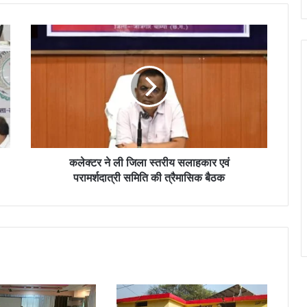
क
ले
क्ट
र
ने
ली
जि
ला
स्त
री
कलेक्टर ने ली जिला स्तरीय सलाहकार एवं
य
परामर्शदात्री समिति की त्रैमासिक बैठक
स
ला
ह
का
र
ए
वं
प
रा