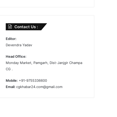
Contact Us :
Editor:
Devendra Yadav
Head Office:
Monday Market, Pamgarh, Dist-Janjgir Champa
CG .
Mobile:
+91-9755336600
Email:
cgkhabar24.com@gmail.com