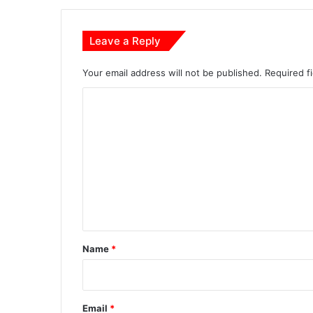
न
हु
ए
Leave a Reply
प्रा
प्त
Your email address will not be published.
Required f
C
o
m
m
e
n
t
*
Name
*
Email
*