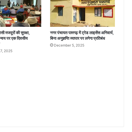
म
र्श
दा
त्री
स
ासी मजदूरों की सुरक्षा,
नगर पंचायत पामगढ़ में ट्रेड लाइसेंस अनिवार्य,
मि
्वय पर एक दिवसीय
बिना अनुज्ञप्ति व्यापार पर लगेगा प्रतिबंध
ति
December 5, 2025
की
7, 2025
त्रै
मा
सि
क
बै
ठ
क