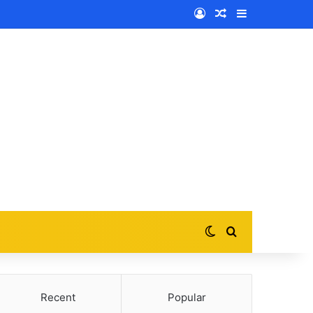
Log In
Random Article
Sidebar
Switch skin
Search for
Recent
Popular