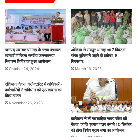
2
र
0
अं
2
जो
6
र
-
'
2
से
7
वि
के
क
जनपद पंचायत पामगढ़ के ग्राम पंचायत
ओडिशा से रायपुर आ रहा था 7 क्विंटल
धा
सि
खोखरी में जिला स्तरीय जनसमस्या
गांजा पुलिस ने पहले ही दबोचा, 6
न
निवारण शिविर का हुआ आयोजन
गिरफ्तार…
त
उ
छ
October 24, 2024
March 16, 2025
पा
त्ती
र्ज
स
संविधान दिवस: कलेक्टोरेट में अधिकारी-
न
ग
कर्मचारियों ने संविधान की प्रस्तावना का
की
ढ़
किया पाठन
तै
के
November 26, 2023
या
वि
रि
ज
कलेक्टर ने ली साप्ताहिक समय सीमा की
यों
न
बैठक, जाति प्रमाण पत्र बनाने 10 सितंबर
की
को
को होगा विशेष ग्राम सभा का आयोजन
स
मि