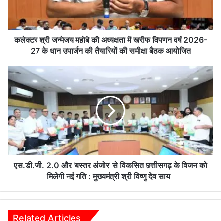
न्मे
ज
य
म
कलेक्टर श्री जन्मेजय महोबे की अध्यक्षता में खरीफ विपणन वर्ष 2026-
हो
27 के धान उपार्जन की तैयारियों की समीक्षा बैठक आयोजित
बे
की
ए
अ
स
ध्य
.
क्ष
डी
ता
.
में
जी
ख
.
री
2
फ
.
वि
0
एस.डी.जी. 2.0 और 'बस्तर अंजोर' से विकसित छत्तीसगढ़ के विजन को
प
औ
मिलेगी नई गति : मुख्यमंत्री श्री विष्णु देव साय
ण
र
न
'
व
ब
र्ष
स्त
Related Articles