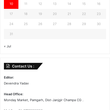
10
11
12
13
14
15
16
17
18
19
20
21
22
23
24
25
26
27
28
29
30
31
« Jul
Contact Us :
Editor:
Devendra Yadav
Head Office:
Monday Market, Pamgarh, Dist-Janjgir Champa CG .