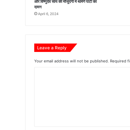
और विष्णुदेव साय की मौजूदगी में थामेंगे पार्टी का
न
दामन
या
April 6, 2024
रा
श
न
का
र्ड
Leave a Reply
Your email address will not be published.
Required f
C
o
m
m
e
n
t