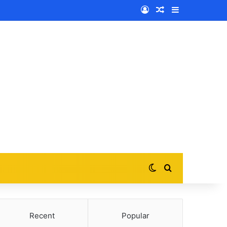
Log In
Random Article
Sidebar
Switch skin
Search for
Recent
Popular