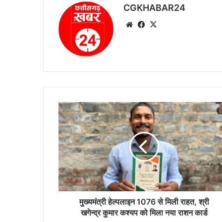
CGKHABAR24
We
Fa
X
bsi
ce
te
bo
ok
मु
ख्य
मं
त्री
हे
ल्प
ला
इ
न
1
मुख्यमंत्री हेल्पलाइन 1076 से मिली राहत, श्री
0
खगेन्द्र कुमार कश्यप को मिला नया राशन कार्ड
7