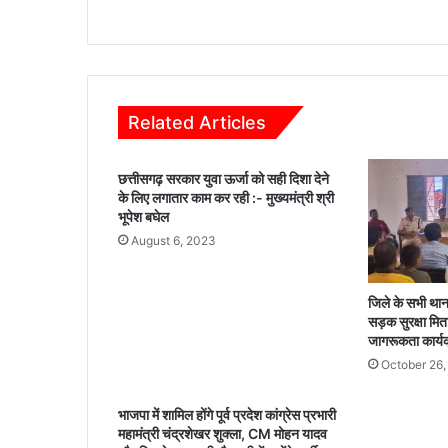
6
से
मि
ली
रा
Related Articles
ह
त
,
छत्तीसगढ़ सरकार युवा ऊर्जा को सही दिशा देने
श्री
के लिए लगातार काम कर रही :- मुख्यमंत्री श्री
ख
भूपेश बघेल
गे
August 6, 2023
न्द्र
कु
मा
जिले के सभी थाना/च
र
सड़क सुरक्षा मि
क
जागरूकता कार्
श्य
October 26,
प
को
भाजपा में शामिल होंगे पूर्व प्रदेश कांग्रेस प्रभारी
मि
महामंत्री चंद्रशेखर शुक्ला, CM मोहन यादव
ला