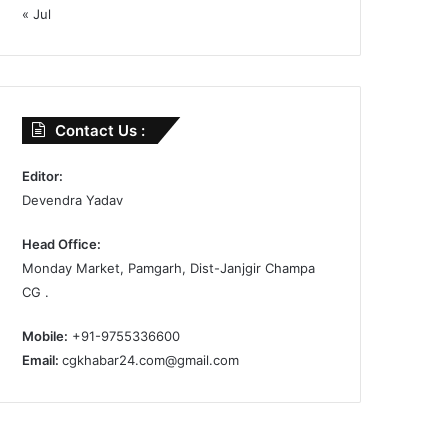
« Jul
Contact Us :
Editor:
Devendra Yadav
Head Office:
Monday Market, Pamgarh, Dist-Janjgir Champa
CG .
Mobile:
+91-9755336600
Email:
cgkhabar24.com@gmail.com