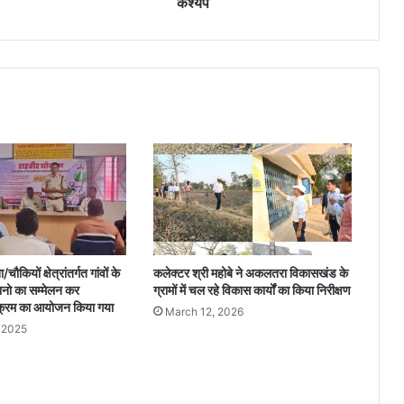
कश्यप
स
श
क्ति
क
र
ण
के
लि
ए
स
र
का
र
पू
ौकियों क्षेत्रांतर्गत गांवों के
कलेक्टर श्री महोबे ने अकलतरा विकासखंड के
री
तानो का सम्मेलन कर
ग्रामों में चल रहे विकास कार्यों का किया निरीक्षण
त
यक्रम का आयोजन किया गया
March 12, 2026
र
 2025
ह
प्र
ति
ब