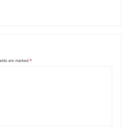
द्ध
-
व
न
मं
त्री
श्री
के
दा
र
ields are marked
*
क
श्य
प