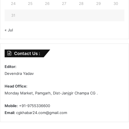
24
25
26
27
28
29
30
31
« Jul
Contact Us :
Editor:
Devendra Yadav
Head Office:
Monday Market, Pamgarh, Dist-Janjgir Champa CG .
Mobile:
+91-9755336600
Email:
cgkhabar24.com@gmail.com