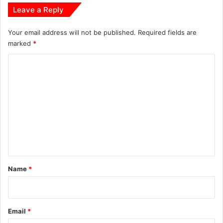
धों
Leave a Reply
का
वृ
Your email address will not be published.
Required fields are
ह
marked
*
द
वृ
C
क्षा
रो
o
प
m
ण
m
e
n
t
*
Name
*
Email
*