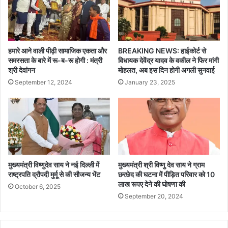
:
स
इं
र
जी
दा
.
र
स
प
हमारे आने वाली पीढ़ी सामाजिक एकता और
BREAKING NEWS: हाईकोर्ट से
त्य
टे
समरसता के बारे में रू-ब-रू होगी : मंत्री
विधायक देवेंद्र यादव के वकील ने फिर मांगी
ल
श्री देवांगन
मोहलत, अब इस दिन होगी अगली सुनवाई
ल
ता
की
September 12, 2024
January 23, 2025
आ
1
नं
5
द
0
मि
वीं
री
ज
यं
ती
मुख्यमंत्री विष्णुदेव साय ने नई दिल्ली में
मुख्यमंत्री श्री विष्णु देव साय ने ग्राम
प
राष्ट्रपति द्रौपदी मुर्मू से की सौजन्य भेंट
छरछेद की घटना में पीड़ित परिवार को 10
र
लाख रूपए देने की घोषणा की
October 6, 2025
1
September 20, 2024
5
0
पौ