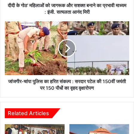
ओं
दीदी के गोठ' महिलाओं को जागरूक और सशक्त बनाने का प्रभावी माध्यम
को
: इंजी. सत्यलता आनंद मिरी
जा
ग
जां
रू
ज
क
गी
औ
र
र
-
स
चां
श
पा
क्त
पु
ब
लि
ना
स
जांजगीर-चांपा पुलिस का हरित संकल्प : सरदार पटेल की 150वीं जयंती
ने
का
पर 150 पौधों का वृहद वृक्षारोपण
का
ह
प्र
रि
भा
त
वी
सं
Related Articles
मा
क
ध्य
ल्प
म
: