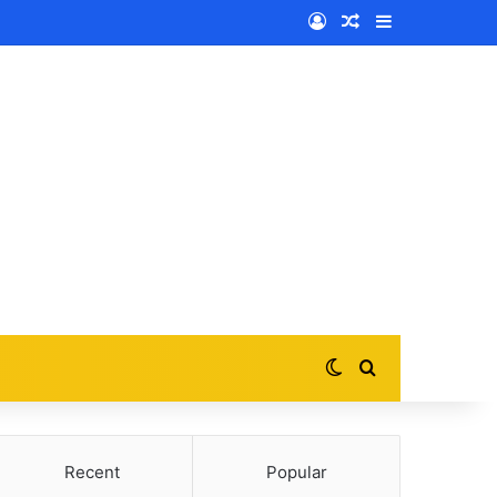
Log In
Random Article
Sidebar
Switch skin
Search for
Recent
Popular