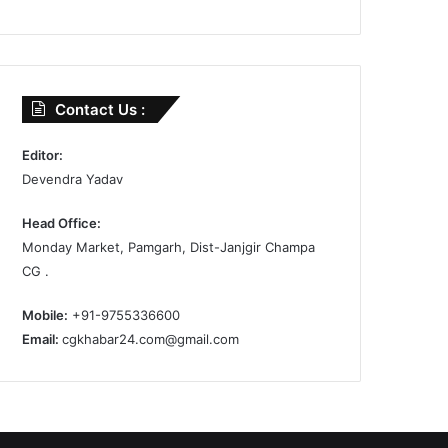
Contact Us :
Editor:
Devendra Yadav
Head Office:
Monday Market, Pamgarh, Dist-Janjgir Champa
CG .
Mobile:
+91-9755336600
Email:
cgkhabar24.com@gmail.com