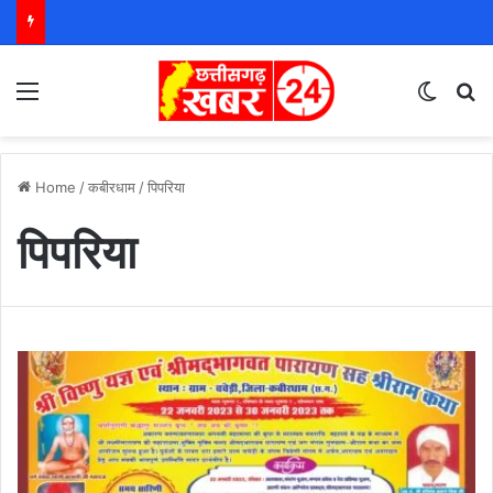
Menu
Switch
S
Home
/
कबीरधाम
/
पिपरिया
पिपरिया