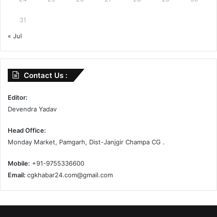
31
« Jul
Contact Us :
Editor:
Devendra Yadav
Head Office:
Monday Market, Pamgarh, Dist-Janjgir Champa CG .
Mobile:
+91-9755336600
Email:
cgkhabar24.com@gmail.com