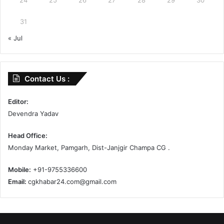
31
« Jul
Contact Us :
Editor:
Devendra Yadav
Head Office:
Monday Market, Pamgarh, Dist-Janjgir Champa CG .
Mobile:
+91-9755336600
Email:
cgkhabar24.com@gmail.com