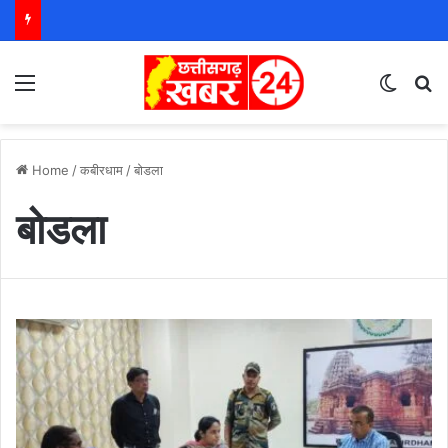
Menu
Switch
S
Home
/
कबीरधाम
/
बोडला
बोडला