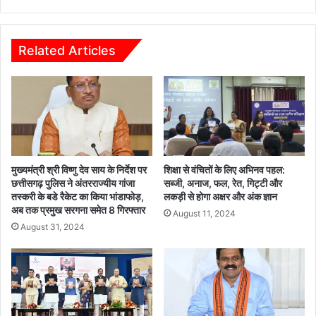
न
श्री
पा
सा
र्क
य
नि
को
Related Articles
र्मा
पै
ण
रा
की
शि
घो
ल्प
ष
से
णा
नि
की
र्मि
त
मुख्यमंत्री श्री विष्णु देव साय के निर्देश पर
शिक्षा से वंचितों के लिए अभिनव पहल:
पो
छत्तीसगढ़ पुलिस ने अंतरराज्यीय गांजा
सब्जी, अनाज, फल, रेत, गिट्टी और
तस्करी के बडे रैकेट का किया भांडाफोड़,
लकड़ी से होगा अक्षर और अंक ज्ञान
र्ट्रे
अब तक प्रमुख सरगना समेत 8 गिरफ्तार
ट
August 11, 2024
भें
August 31, 2024
ट
की
ग
ई