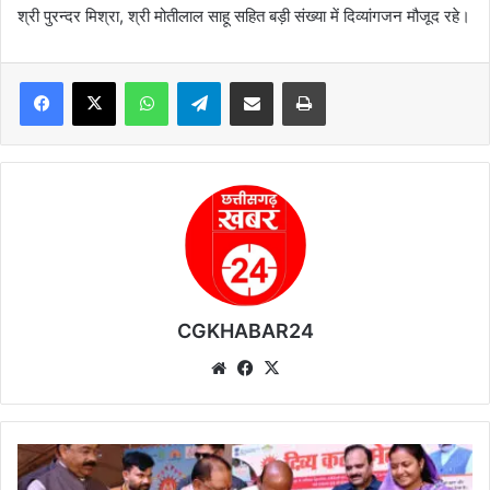
श्री पुरन्दर मिश्रा, श्री मोतीलाल साहू सहित बड़ी संख्या में दिव्यांगजन मौजूद रहे।
WhatsApp
Telegram
Share via Email
Print
CGKHABAR24
We
Fa
X
bsi
ce
te
bo
ok
कें
द्री