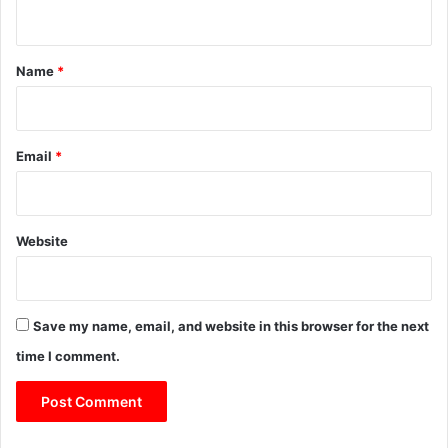
n
t
*
Name
*
Email
*
Website
Save my name, email, and website in this browser for the next
time I comment.