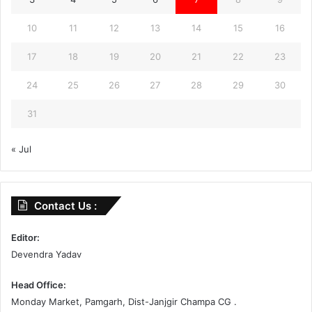
10
11
12
13
14
15
16
17
18
19
20
21
22
23
24
25
26
27
28
29
30
31
« Jul
Contact Us :
Editor:
Devendra Yadav
Head Office:
Monday Market, Pamgarh, Dist-Janjgir Champa CG .