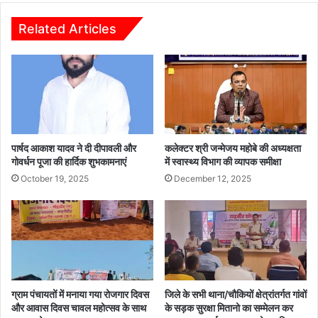
पं
चा
Related Articles
य
तों
ए
वं
न
ग
री
य
पार्षद आकाश यादव ने दी दीपावली और
कलेक्टर श्री जन्मेजय महोबे की अध्यक्षता
नि
गोवर्धन पूजा की हार्दिक शुभकामनाएं
में स्वास्थ्य विभाग की व्यापक समीक्षा
का
October 19, 2025
December 12, 2025
य
में
नि
क
ली
ति
रं
ग्राम पंचायतों में मनाया गया रोजगार दिवस
जिले के सभी थाना/चौकियों क्षेत्रांतर्गत गांवों
गा
और आवास दिवस चावल महोत्सव के साथ
के सड़क सुरक्षा मितानो का सम्मेलन कर
या