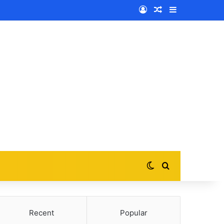
Log In
Random Article
Sidebar
Switch skin
Search for
Recent
Popular