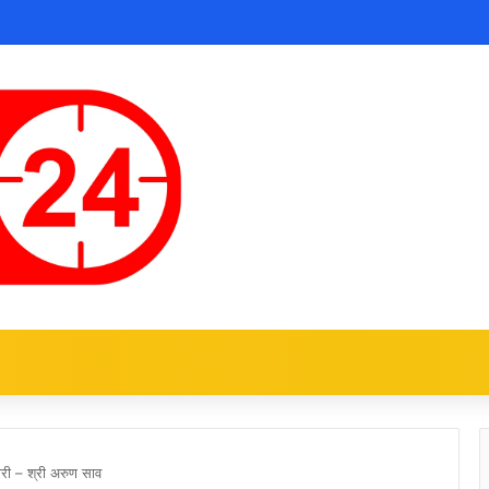
दारी – श्री अरुण साव