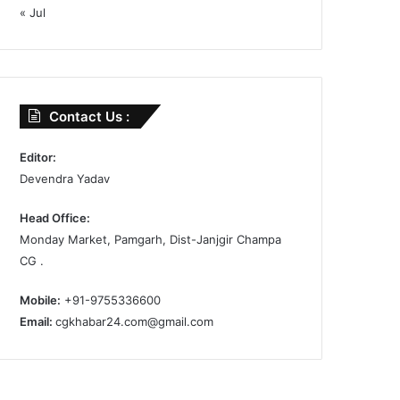
« Jul
Contact Us :
Editor:
Devendra Yadav
Head Office:
Monday Market, Pamgarh, Dist-Janjgir Champa
CG .
Mobile:
+91-9755336600
Email:
cgkhabar24.com@gmail.com