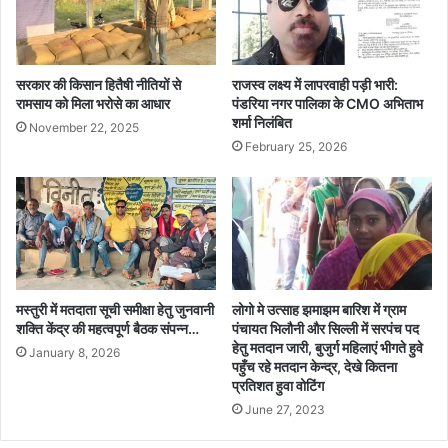
हा
र
य
मा
ता
र्ग
रा
द
सरकार की किसान हितैषी नीतियों से
राजस्व लक्ष्य में लापरवाही पड़ी भारी:
शि
र्श
रामसाय को मिला भरोसे का आधार
पंडरिया नगर पालिका के CMO अभिताभ
जा
शर्मा निलंबित
न
November 22, 2025
री
व
February 25, 2026
स
म्मा
न
स
मा
रो
ह
मस्तुरी में मतदाता सूची समीक्षा हेतु जुनवानी
लोगो मे उत्साह झमाझम बारिश में ग्राम
का
शक्ति केंद्र की महत्वपूर्ण बैठक संपन्न…
पंचायत भिलौनी और सिल्ली में सरपंच पद
भ
हेतु मतदान जारी, बुजुर्ग महिलाएं भीगते हुवे
January 8, 2026
व्य
पहुँच रहे मतदान केन्द्र, देखे कितना
आ
प्रतिशत हुवा वोटिंग
यो
June 27, 2023
ज
न