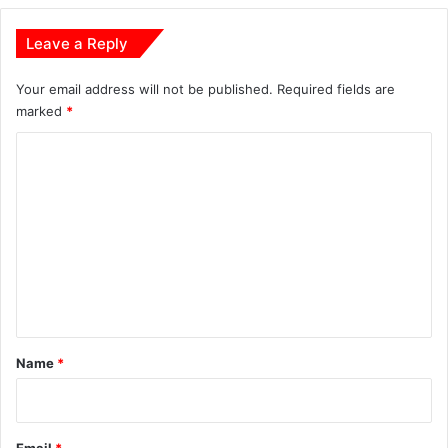
Leave a Reply
Your email address will not be published.
Required fields are
marked
*
C
o
m
m
e
n
t
*
Name
*