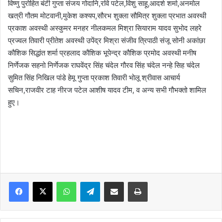
विष्णु पुरोहित बंटी गुप्ता संजय गोदानि,रवि पटेल,विशु साहू,आदर्श शर्मा,अनमोल
खत्री गौतम मोटवानी,मुकेश कश्यप,सौरभ शुक्ला सौमित्र शुक्ला प्रभात अवस्थी
प्रकाश अवस्थी अस्कुमर मनहर नीलकमल मिश्रा सियाराम यादव सुभोद लहरे
प्रज्वल तिवारी प्रीतेश अवस्थी उपेंद्र मिश्रा संजीव त्रिपाठी संजू सोनी अकांछा
कौशिक सिद्धांत शर्मा प्रहलाद कौशिक भूपेन्द्र कौशिक प्रमोद अवस्थी मनीष
निर्णेजक सहनो निर्णेजक राघवेंद्र सिंह चंदेल गौरव सिंह चंदेल नन्हे सिह चंदेल
सुमित सिंह निखिल पांडे हेमू गुप्ता प्रकाश तिवारी भोलू श्रीवास आचार्य
सचिन,राजवीर टाह नीरज पटेल आशीष यादव टीम, व अन्य सभी गौभक्तो शामिल
हुए।
WhatsApp
Telegram
Share via Email
Print