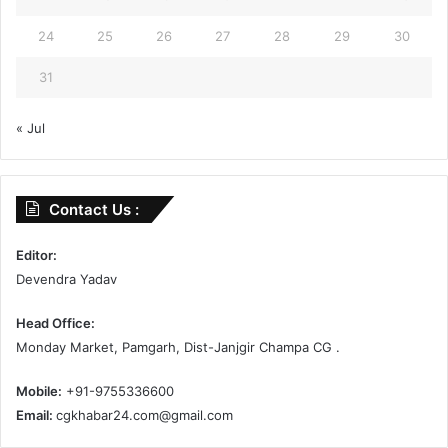
24
25
26
27
28
29
30
31
« Jul
Contact Us :
Editor:
Devendra Yadav
Head Office:
Monday Market, Pamgarh, Dist-Janjgir Champa CG .
Mobile:
+91-9755336600
Email:
cgkhabar24.com@gmail.com