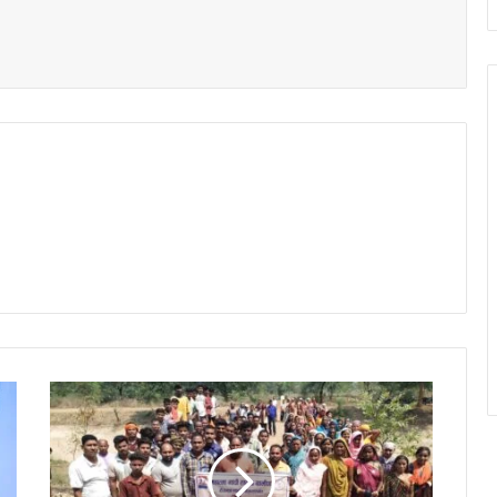
t
गां
व
-
गां
व