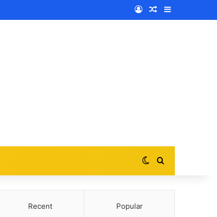
Log In
Random Article
Sidebar
Switch skin
Search for
Recent
Popular