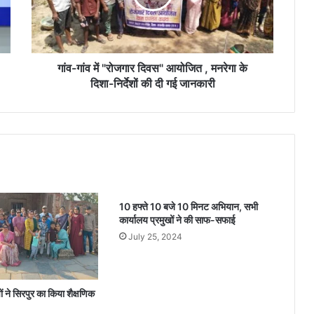
में
"
रो
ज
गा
गांव-गांव में "रोजगार दिवस" आयोजित , मनरेगा के
र
दिशा-निर्देशों की दी गई जानकारी
दि
व
स
"
आ
यो
जि
त
10 हफ्ते 10 बजे 10 मिनट अभियान, सभी
,
कार्यालय प्रमुखों ने की साफ-सफाई
म
July 25, 2024
न
रे
गा
के
ं ने सिरपुर का किया शैक्षणिक
दि