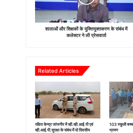
शि
क्ष
कों
के
यु
शालाओं और शिक्षकों के युक्तियुक्तकरण के संबंध में
क्ति
कलेक्टर ने ली प्रेसवार्ता
यु
क्त
क
र
ण
Related Articles
के
सं
बं
ध
में
क
ले
क्ट
र
रक्षित केन्द्र जांजगीर में व्ही.व्ही.आई.पी एवं
103 स्कूली बच्चो
ने
व्ही.आई.पी.सुरक्षा के संबंध में दो दिवसीय
भ्रमण