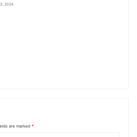
शा
3, 2024
-
नि
र्दे
शों
की
दी
ग
ई
जा
न
का
री
ields are marked
*