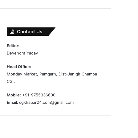
Contact Us :
Editor:
Devendra Yadav
Head Office:
Monday Market, Pamgarh, Dist-Janjgir Champa
CG .
Mobile:
+91-9755336600
Email:
cgkhabar24.com@gmail.com