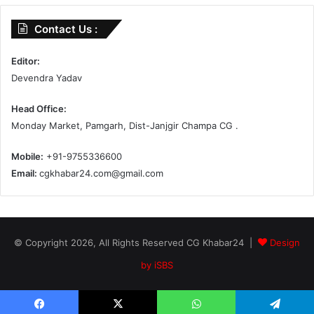
Contact Us :
Editor:
Devendra Yadav
Head Office:
Monday Market, Pamgarh, Dist-Janjgir Champa CG .
Mobile:
+91-9755336600
Email:
cgkhabar24.com@gmail.com
© Copyright 2026, All Rights Reserved CG Khabar24 |
Design
by iSBS