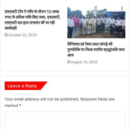
भू
था
मि
ना
एफएसटी टीम ने जाँच के दौरान 10 लाख
का
शि
रुपए से अधिक राशि किए जब्त, एफएसटी,
:
व
एसएसटी दल द्वारा लगातार की जा रही
मु
री
कार्यवाही
ख्य
ना
October 22, 2023
मं
रा
मिनिमाता एवं रेशम लाल जांगड़े की
त्री
य
पुण्यतिथि पर जिला स्तरीय श्रद्धांजलि सभा
श्री
ण
आज
सा
पु
August 10, 2025
य
लि
स
को
मि
Leave a Reply
ली
स
Your email address will not be published.
Required fields are
फ
marked
*
ल
ता
C
o