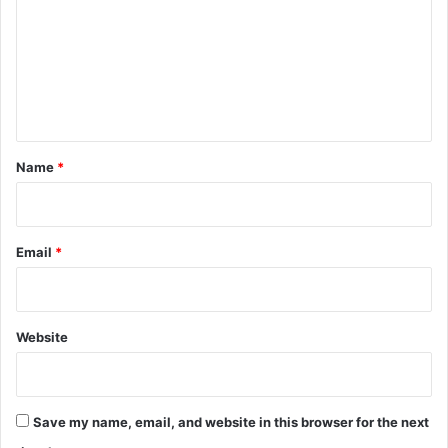
m
m
e
n
t
*
Name
*
Email
*
Website
Save my name, email, and website in this browser for the next