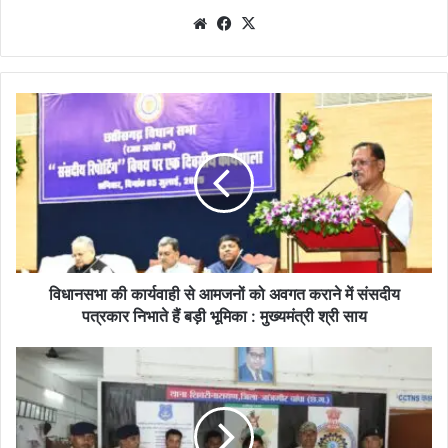
We
Fa
X
bsi
ce
te
bo
ok
वि
धा
न
स
भा
की
का
र्य
वा
ही
विधानसभा की कार्यवाही से आमजनों को अवगत कराने में संसदीय
से
पत्रकार निभाते हैं बड़ी भूमिका : मुख्यमंत्री श्री साय
आ
म
म्यू
ज
ल
नों
अ
को
का
अ
उं