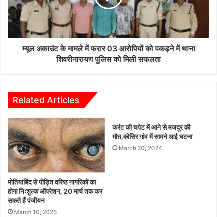
व
ट
ग
के
त
मा
क
म
रा
ले
म्यूल अकाउंट के मामले में फरार 03 आरोपियों को पकड़ने में थाना
ने
में
शिवरीनारायण पुलिस को मिली सफलता
में
फ
सं
रा
स
र
दी
0
Related Articles
य
3
प
आ
करंट की चपेट में आने से मजदूर की
त्र
रो
मौत,कोसिर गांव में सामने आई घटना
का
पि
र
March 20, 2024
यों
नि
को
भा
प
ते
क
मोतियाबिंद से पीड़ित वरिष्ठ नागरिकों का
हैं
ड़
होगा निःशुल्क ऑपरेशन, 20 मार्च तक कर
ब
सकते हैं पंजीयन
ने
ड़ी
में
March 10, 2026