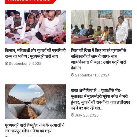
ई
के
अ
स्वा
प
ग
नी
त
स
में
म
मा
स्या
ता
ओं
किसान, महिलाओं और युवाओं की प्रगति ही
शिक्षा की दिशा में किए जा रहे प्रयासों से
को
राज्य का भविष्य : मुख्यमंत्री श्री साय
बालिकाओं को लाभ के साथ-साथ
आत्मविश्वास भी बढ़ा : उद्योग मंत्री श्री
फ
September 5, 2025
देवांगन
ल
दा
September 13, 2024
र
पौ
कका अभी जिंदा है…’ युवाओं से भेंट-
धों
मुलाकात में मुख्यमंत्री भूपेश बघेल ने भरी
की
हुंकार, युवाओं की सपनों का नवा छत्तीसगढ़
भें
गढ़ने पर कर रहे बात…
ट
July 23, 2023
मुख्यमंत्री श्री विष्णुदेव साय के प्रयासों से
नवा रायपुर बनेगा भविष्य का शहर