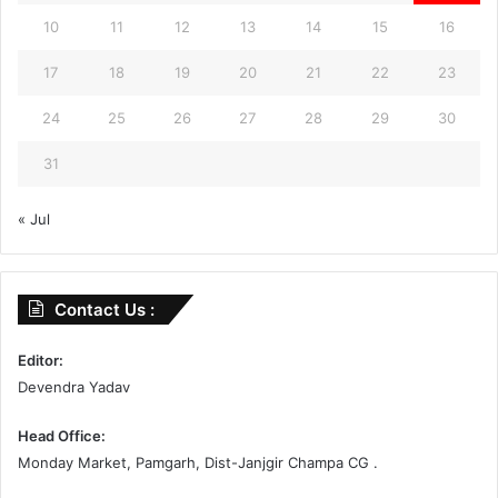
10
11
12
13
14
15
16
17
18
19
20
21
22
23
24
25
26
27
28
29
30
31
« Jul
Contact Us :
Editor:
Devendra Yadav
Head Office:
Monday Market, Pamgarh, Dist-Janjgir Champa CG .