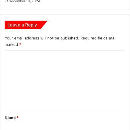
December 19, 2024
Leave a Reply
Your email address will not be published.
Required fields are
marked
*
C
o
m
m
e
n
t
*
Name
*