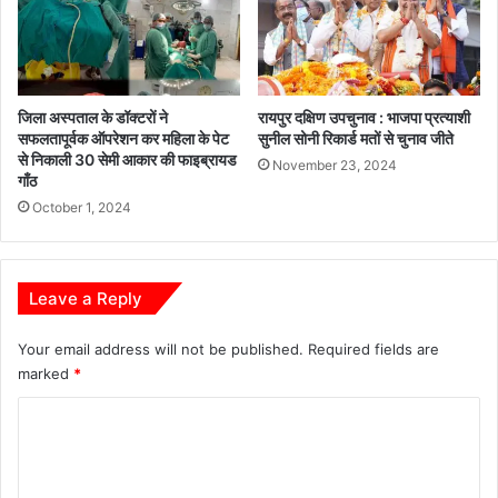
चा
ली
न
मि
ल
न
जिला अस्पताल के डॉक्टरों ने
रायपुर दक्षिण उपचुनाव : भाजपा प्रत्याशी
स
सफलतापूर्वक ऑपरेशन कर महिला के पेट
सुनील सोनी रिकार्ड मतों से चुनाव जीते
मा
से निकाली 30 सेमी आकार की फाइब्रायड
रो
November 23, 2024
गाँठ
ह
October 1, 2024
ह
र्षो
ल्ला
स
Leave a Reply
के
सा
Your email address will not be published.
Required fields are
थ
marked
*
सं
प
C
न्न
o
m