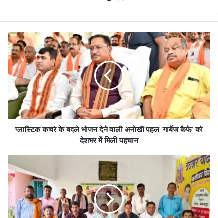
bsi
ce
te
bo
ok
प्ला
स्टि
क
क
च
रे
के
ब
द
ले
प्लास्टिक कचरे के बदले भोजन देने वाली अनोखी पहल ‘गार्बेज कैफे’ को
भो
देशभर में मिली पहचान
ज
न
या
दे
द
ने
व
वा
(
ली
ठे
अ
ठ