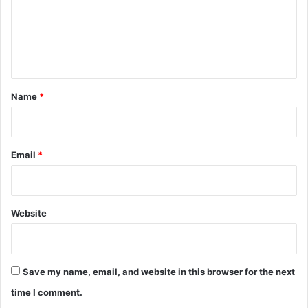
m
e
n
t
*
Name
*
Email
*
Website
Save my name, email, and website in this browser for the next
time I comment.