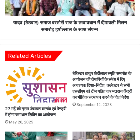
नो
वा
खी
र
प
)
ह
स
यादव (ठेठवार) समाज बरतोरी राज के तत्वावधान में दीपावली मिलन
ल
मा
समारोह हर्षोल्लास के साथ संपन्न
‘
ज
गा
ब
र्बे
र
ज
तो
Related Articles
कै
री
फे
रा
बैरिस्टर ठाकुर छेदीलाल स्मृति समारोह के
’
ज
आयोजन की तैयारियों के संबंध में दिए
को
के
आवश्यक दिशा-निर्देश, कलेक्टर ने सभी
दे
त
एसडीएम को टीम गठित कर मतदान केंद्रों
श
त्वा
का भौतिक सत्यापन करने के दिए निर्देश
भ
व
September 12, 2023
र
धा
27 मई को ग्राम पंचायत बरगांव एवं पेण्ड्री
में
न
में होगा समाधान शिविर का आयोजन
मि
में
May 26, 2025
ली
दी
प
पा
ह
व