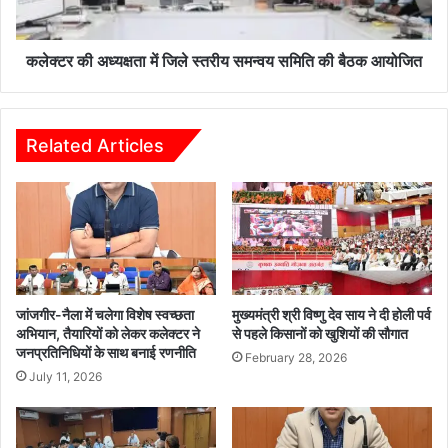
च
क्ष
में
ता
रा
में
कलेक्टर की अध्यक्षता में जिले स्तरीय समन्वय समिति की बैठक आयोजित
त्रि
जि
चौ
ले
पा
स्त
ल
री
Related Articles
य
स
म
न्व
य
स
मि
ति
जांजगीर-नैला में चलेगा विशेष स्वच्छता
मुख्यमंत्री श्री विष्णु देव साय ने दी होली पर्व
की
अभियान, तैयारियों को लेकर कलेक्टर ने
से पहले किसानों को खुशियों की सौगात
जनप्रतिनिधियों के साथ बनाई रणनीति
बै
February 28, 2026
ठ
July 11, 2026
क
आ
यो