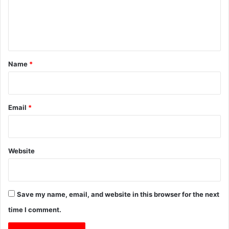
e
n
t
*
Name
*
Email
*
Website
Save my name, email, and website in this browser for the next
time I comment.