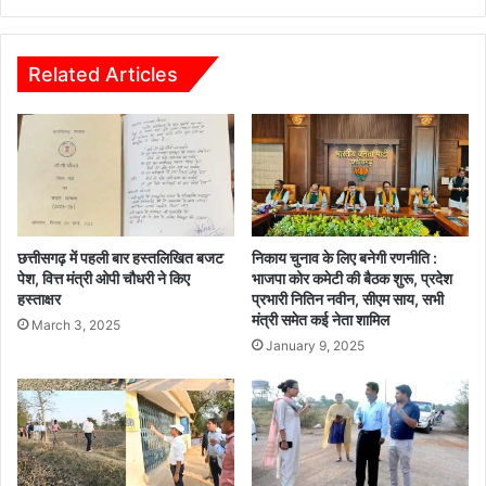
र
का
र्र
वा
Related Articles
ई
,
जां
ज
गी
र
औ
र
छत्तीसगढ़ में पहली बार हस्तलिखित बजट
निकाय चुनाव के लिए बनेगी रणनीति :
चां
पेश, वित्त मंत्री ओपी चौधरी ने किए
भाजपा कोर कमेटी की बैठक शुरू, प्रदेश
हस्ताक्षर
प्रभारी नितिन नवीन, सीएम साय, सभी
पा
मंत्री समेत कई नेता शामिल
में
March 3, 2025
दो
January 9, 2025
हा
ई
वा
व
ए
क