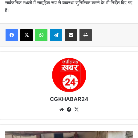
सार्वजनिक स्थलों में सामूहिक रूप से व्यवस्था सुनिश्चित करने के भी निर्देश दिए गए
हैं।
WhatsApp
Telegram
Share via Email
Print
CGKHABAR24
We
Fa
X
bsi
ce
te
bo
ok
अ