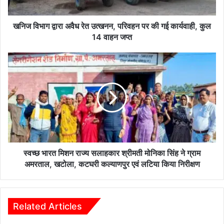
रा
अ
वै
खनिज विभाग द्वारा अवैध रेत उत्खनन, परिवहन पर की गई कार्यवाही, कुल
ध
14 वाहन जप्त
रे
त
स्व
उ
च्छ
त्ख
भा
न
र
न
त
,
मि
प
श
रि
न
व
रा
ह
ज्य
स्वच्छ भारत मिशन राज्य सलाहकार श्रीमती मोनिका सिंह ने ग्राम
न
स
अमरताल, खटोला, कटघरी कल्याणपुर एवं लटिया किया निरीक्षण
प
ला
र
ह
की
का
ग
र
Related Articles
ई
श्री