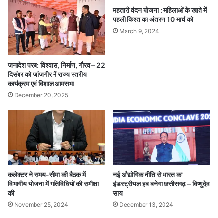
का
म
महतारी वंदन योजना : महिलाओं के खाते में
र्य
ती
पहली किश्त का अंतरण 10 मार्च को
वा
मो
ही
March 9, 2024
नि
,
का
कु
सिं
ल
ह
जनादेश परब: विश्वास, निर्माण, गौरव – 22
1
ने
दिसंबर को जांजगीर में राज्य स्तरीय
4
कार्यक्रम एवं विशाल आमसभा
ग्रा
वा
म
December 20, 2025
ह
अ
न
म
ज
र
प्त
ता
ल
,
ख
कलेक्टर ने समय-सीमा की बैठक में
नई औद्योगिक नीति से भारत का
टो
विभागीय योजना में गतिविधियों की समीक्षा
इंडस्ट्रीयल हब बनेगा छत्तीसगढ़ – विष्णुदेव
ला
की
साय
,
November 25, 2024
December 13, 2024
क
ट