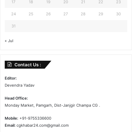
17
18
19
20
21
22
23
24
25
26
27
28
29
30
31
« Jul
Contact Us :
Editor:
Devendra Yadav
Head Office:
Monday Market, Pamgarh, Dist-Janjgir Champa CG .
Mobile:
+91-9755336600
Email:
cgkhabar24.com@gmail.com