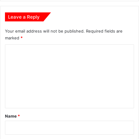
घ
री
Leave a Reply
क
ल्या
Your email address will not be published.
Required fields are
ण
marked
*
पु
र
C
ए
वं
o
ल
m
टि
m
या
कि
e
या
n
नि
री
t
क्ष
*
Name
*
ण