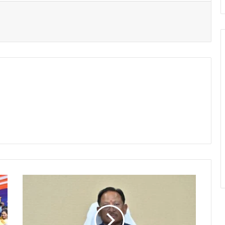
t
औ
द्यो
गि
क
वि