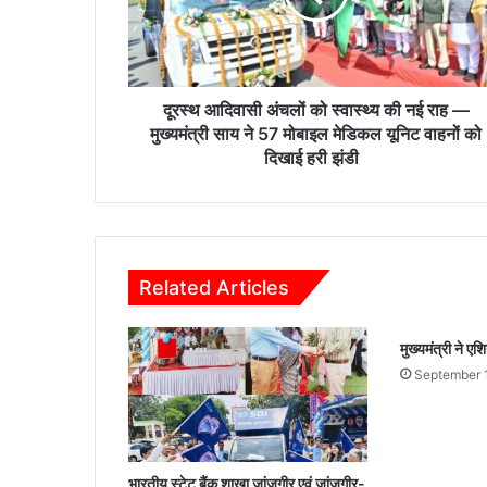
वा
सी
अं
च
लों
दूरस्थ आदिवासी अंचलों को स्वास्थ्य की नई राह —
को
मुख्यमंत्री साय ने 57 मोबाइल मेडिकल यूनिट वाहनों को
स्वा
दिखाई हरी झंडी
स्थ्य
की
न
ई
रा
Related Articles
ह
—
मु
मुख्यमंत्री ने ए
ख्य
September 
मं
त्री
सा
य
ने
भारतीय स्टेट बैंक शाखा जांजगीर एवं जांजगीर-