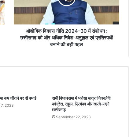
का
स
नी
ति
2
औद्योगिक विकास नीति 2024–30 में संशोधन :
0
छत्तीसगढ़ को और अधिक निवेश-अनुकूल एवं प्रतिस्पर्धी
2
बनाने की बड़ी पहल
4
–
3
0
में
सं
शो
ध
शिया कप जीतने पर दी बधाई
सभी विधानसभा में भरोसा यात्रा निकालेगी
न
कांग्रेस, राहुल, प्रियंका और खरगे आएंगे
17, 2023
:
छत्तीसगढ़
छ
September 22, 2023
त्ती
स
ग