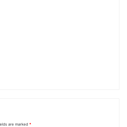
ढ़
को
औ
र
अ
धि
क
नि
वे
श
-
अ
नु
कू
ल
ए
वं
प्र
ति
स्प
र्धी
ields are marked
*