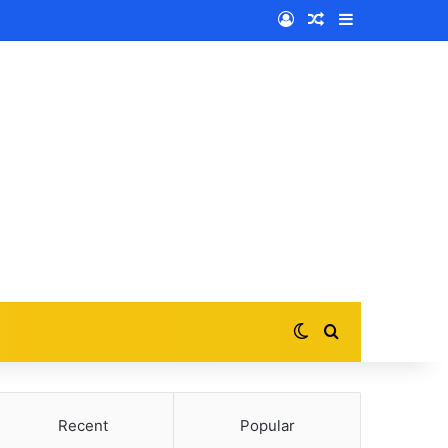
Log In
Random Article
Sidebar
Switch skin
Search for
Recent
Popular