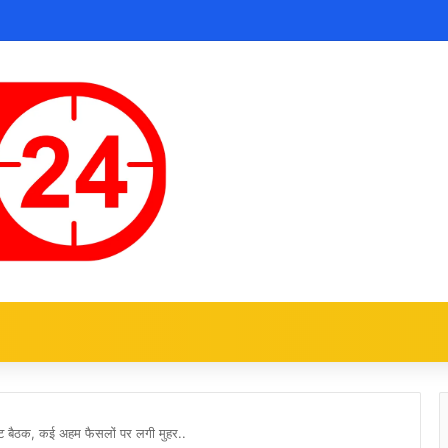
ैबिनेट बैठक, कई अहम फैसलों पर लगी मुहर..