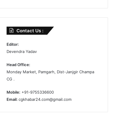
Contact Us :
Editor:
Devendra Yadav
Head Office:
Monday Market, Pamgarh, Dist-Janjgir Champa
CG .
Mobile:
+91-9755336600
Email:
cgkhabar24.com@gmail.com