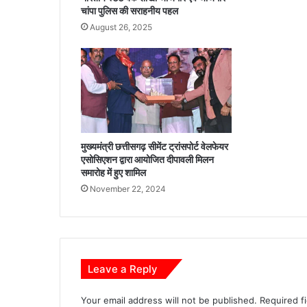
5
चांपा पुलिस की सराहनीय पहल
7
August 26, 2025
मो
बा
इ
ल
मे
डि
क
ल
मुख्यमंत्री छत्तीसगढ़ सीमेंट ट्रांसपोर्ट वेलफेयर
यू
एसोसिएशन द्वारा आयोजित दीपावली मिलन
नि
समारोह में हुए शामिल
ट
November 22, 2024
वा
ह
नों
को
दि
खा
Leave a Reply
ई
ह
Your email address will not be published.
Required f