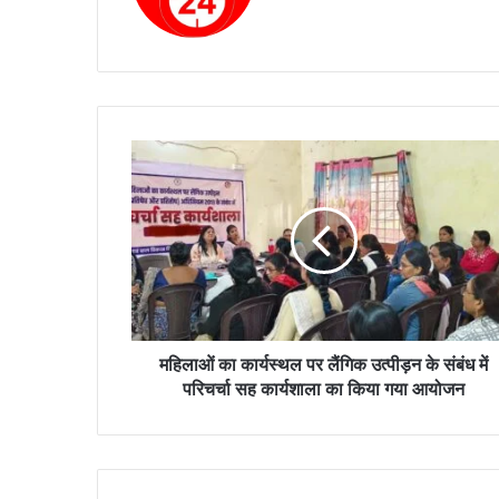
te
bo
ok
म
हि
ला
ओं
का
का
र्य
स्थ
ल
प
महिलाओं का कार्यस्थल पर लैंगिक उत्पीड़न के संबंध में
र
परिचर्चा सह कार्यशाला का किया गया आयोजन
लैं
गि
क
उ