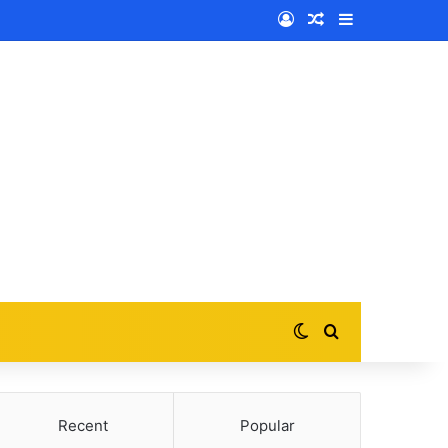
Log In
Random Article
Sidebar
Switch skin
Search for
Recent
Popular