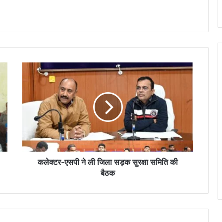
क
ले
क्ट
र
-
ए
स
पी
ने
ली
कलेक्टर-एसपी ने ली जिला सड़क सुरक्षा समिति की
जि
बैठक
ला
स
ड़
क