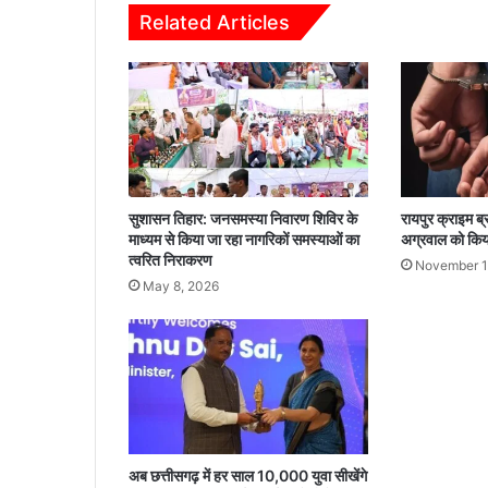
त्पी
Related Articles
ड़
न
के
सं
बं
ध
में
प
रि
सुशासन तिहार: जनसमस्या निवारण शिविर के
रायपुर क्राइम ब्
च
माध्यम से किया जा रहा नागरिकों समस्याओं का
अग्रवाल को किया
र्चा
त्वरित निराकरण
November 1
स
May 8, 2026
ह
का
र्य
शा
ला
का
कि
या
अब छत्तीसगढ़ में हर साल 10,000 युवा सीखेंगे
ग