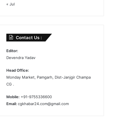
« Jul
Contact Us :
Editor:
Devendra Yadav
Head Office:
Monday Market, Pamgarh, Dist-Janjgir Champa
CG .
Mobile:
+91-9755336600
Email:
cgkhabar24.com@gmail.com