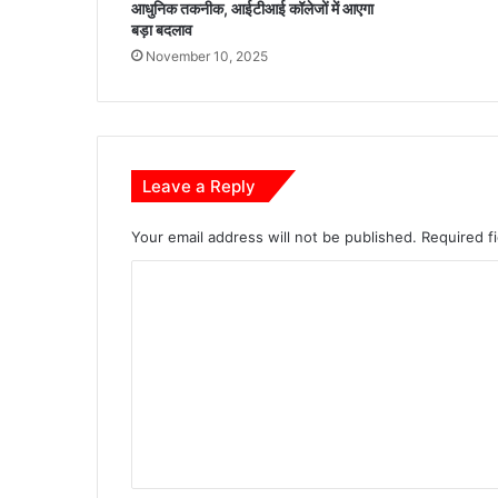
आधुनिक तकनीक, आईटीआई कॉलेजों में आएगा
या
बड़ा बदलाव
आ
November 10, 2025
यो
ज
न
Leave a Reply
Your email address will not be published.
Required f
C
o
m
m
e
n
t