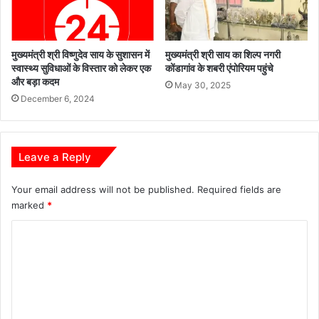
त
का
श
मुख्यमंत्री श्री विष्णुदेव साय के सुशासन में
मुख्यमंत्री श्री साय का शिल्प नगरी
व
स्वास्थ्य सुविधाओं के विस्तार को लेकर एक
कोंडागांव के शबरी एंपोरियम पहुंचे
मि
और बड़ा कदम
May 30, 2025
ल
December 6, 2024
ने
से
ह
ड़
Leave a Reply
कं
प
Your email address will not be published.
Required fields are
marked
*
C
o
m
m
e