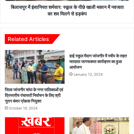
नि
प
य
बिलासपुर में इंसानियत शर्मसार: स्कूल के पीछे खाली मकान में नवजात
र
त
का शव मिलने से हड़कंप
गृ
श
ह
र्म
ग्रा
सा
म
र
Related Articles
में
:
भ
स्कू
हाई स्कूल मैदान जांजगीर में स्वीप के तहत
व्य
ल
मतदाता जागरूकता कार्यक्रम का हुआ
स्वा
के
आयोजन
ग
पी
January 13, 2024
त
छे
खा
ली
जिला जांजगीर चांपा के नगर पालिकाओं एवं
म
त्रिस्तरीय पंचायतों निर्वाचन के लिए श्री
नूतन कंवर प्रेक्षक नियुक्त
का
न
October 16, 2024
में
न
व
जा