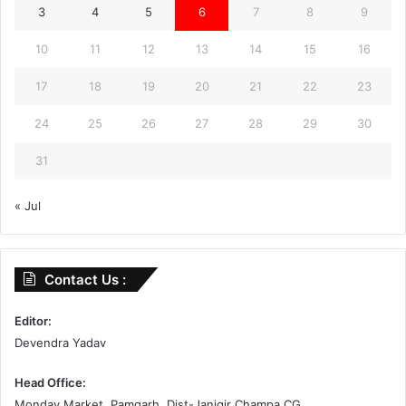
3
4
5
6
7
8
9
10
11
12
13
14
15
16
17
18
19
20
21
22
23
24
25
26
27
28
29
30
31
« Jul
Contact Us :
Editor:
Devendra Yadav
Head Office:
Monday Market, Pamgarh, Dist-Janjgir Champa CG .