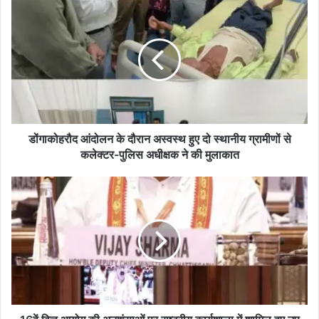
डों
गा
को
ह
रौ
द
आं
दो
ल
न
डोंगाकोहरौद आंदोलन के दौरान अस्वस्थ हुए दो स्थानीय ग्रामीणों से
के
कलेक्टर-पुलिस अधीक्षक ने की मुलाकात
दौ
रा
1
न
6
अ
वें
स्व
वि
स्थ
त्त
हु
आ
ए
यो
दो
ग
स्था
की
नी
अ