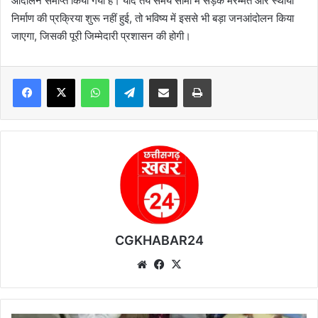
आंदोलन समाप्त किया गया है। यदि तय समय सीमा में सड़क मरम्मत और स्थायी
निर्माण की प्रक्रिया शुरू नहीं हुई, तो भविष्य में इससे भी बड़ा जनआंदोलन किया
जाएगा, जिसकी पूरी जिम्मेदारी प्रशासन की होगी।
WhatsApp
Telegram
Share via Email
Print
CGKHABAR24
We
Fa
X
bsi
ce
te
bo
ok