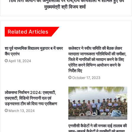
16वें वित्त आयोग की अनुशंसाओं पर राष्ट्रीय कार्यशाला में शामिल हुए उप
य
नु
मुख्यमंत्री श्री विजय शर्मा
ग्रा
शं
मी
सा
णों
ओं
से
प
Related Articles
क
र
ले
रा
शा पूर्व माध्यमिक विद्यालय मुड़पार ब में समर
कलेक्टर ने स्वीप समिति की बैठक लेकर
क्ट
ष्ट्री
कैंप प्रारंभ
मतदाता जागरूकता गतिविधियों की समीक्षा,
र
य
जिले में नागरिकों को मतदान करने के लिए
-
April 18, 2024
का
प्रेरित करने विभिन्न आयोजन करने के
पु
र्य
निर्देश दिए
लि
शा
October 17, 2023
स
ला
अ
में
धी
लोकसभा निर्वाचन 2024: एसएसटी,
शा
एफएसटी, विडियो निगरानी दल एवं
क्ष
मि
उड़नदस्ता टीम को दिया गया प्रशिक्षण
क
ल
ने
March 13, 2024
हु
की
ए
मु
उ
एनसीसी कैडेटों ने की मनका दाई तालाब की
ला
प
साफ-सफाई कैडेटों ने ग्रामीणों को बताया