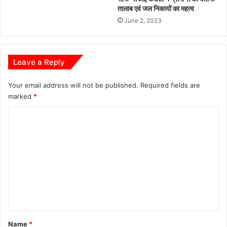
का
मु
तालाब एवं जल निकायों का महत्व
त
ख्य
June 2, 2023
मं
त्री
श्री
वि
Leave a Reply
ज
य
Your email address will not be published.
Required fields are
श
marked
*
र्मा
C
o
m
m
e
n
t
*
Name
*