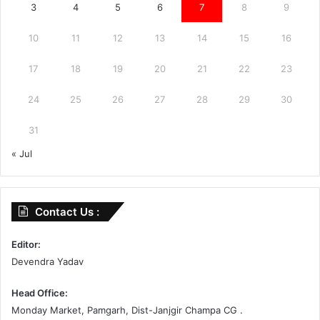
3
4
5
6
7
8
9
10
11
12
13
14
15
16
17
18
19
20
21
22
23
24
25
26
27
28
29
30
31
« Jul
Contact Us :
Editor:
Devendra Yadav
Head Office:
Monday Market, Pamgarh, Dist-Janjgir Champa CG .