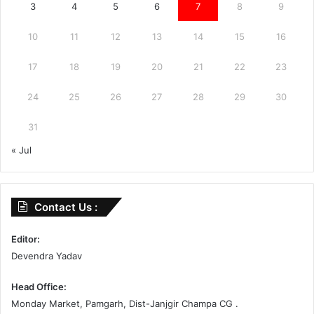
3
4
5
6
7
8
9
10
11
12
13
14
15
16
17
18
19
20
21
22
23
24
25
26
27
28
29
30
31
« Jul
Contact Us :
Editor:
Devendra Yadav
Head Office:
Monday Market, Pamgarh, Dist-Janjgir Champa CG .