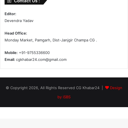
Contact Us :
Editor:
Devendra Yadav
Head Office:
Monday Market, Pamgarh, Dist-Janjgir Champa CG .
Mobile:
+91-9755336600
Email:
cgkhabar24.com@gmail.com
© Copyright 2026, All Rights Reserved CG Khabar24 |
Design
by iSBS