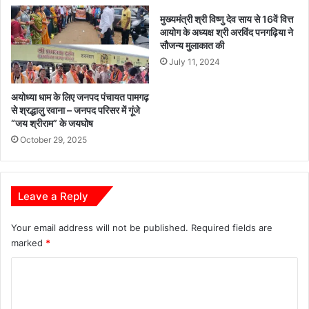
है
लि
म
ए
मुख्यमंत्री श्री विष्णु देव साय से 16वें वित्त
ह
तै
आयोग के अध्यक्ष श्री अरविंद पनगढ़िया ने
त्व
सौजन्य मुलाकात की
या
पू
र
July 11, 2024
र्ण
–
भू
मु
अयोध्या धाम के लिए जनपद पंचायत पामगढ़
मि
ख्य
से श्रद्धालु रवाना – जनपद परिसर में गूंजे
का
मं
“जय श्रीराम” के जयघोष
:
त्री
October 29, 2025
मु
श्री
ख्य
सा
मं
य
त्री
Leave a Reply
श्री
वि
Your email address will not be published.
Required fields are
ष्णु
marked
*
दे
व
C
सा
o
य