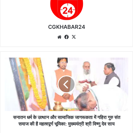
CGKHABAR24
We
Fa
X
bsi
ce
te
bo
ok
स
ना
त
न
ध
र्म
के
उ
त्था
न
सनातन धर्म के उत्थान और सामाजिक जागरूकता में गहिरा गुरु संत
औ
समाज की है महत्वपूर्ण भूमिका: मुख्यमंत्री श्री विष्णु देव साय
र