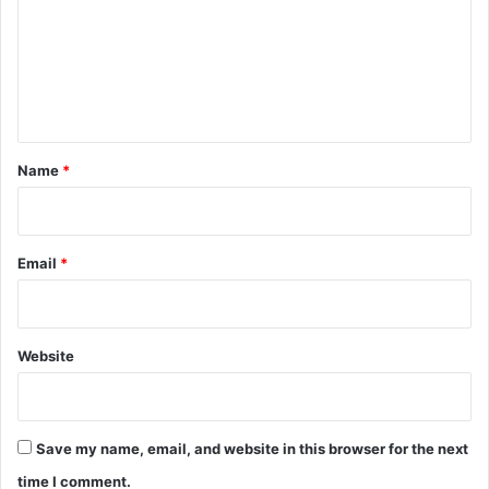
m
m
e
n
t
*
Name
*
Email
*
Website
Save my name, email, and website in this browser for the next
time I comment.