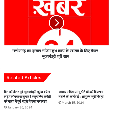
सा
छ
मा
त्ती
जि
स
क
ग
जा
ढ़
ग
का
रू
प्र
क
या
ता
ग
में
रा
छत्तीसगढ़ का प्रयाग राजिम कुंभ कल्प के स्वागत के लिए तैयार –
ग
जि
मुख्यमंत्री श्री साय
हि
म
रा
कुं
गु
भ
रु
क
Related Articles
सं
ल्प
त
के
बिग ब्रेकिंग : पूर्व मुख्यमंत्री भूपेश बघेल
आचार संहिता लागू होते ही करें विरूपण
स
स्वा
लड़ेंगे लोकसभा चुनाव ! स्क्रीनिंग कमेटी
हटाने की कार्रवाई : आयुक्त श्री मिश्रा
मा
ग
की बैठक में पूर्व मंत्री ने रखा प्रस्ताव
ज
March 15, 2024
त
January 26, 2024
की
के