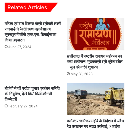
क
णे
ड़े
Related Articles
श
ग
दु
ए
महिला एवं बाल विकास मंत्री श्रीमती लक्ष्मी
र्गा
अ
राजवाड़े ने रेवती रमण महाविद्यालय
,
धि
सूरजपुर में कीबो एक्स.एस. डिवाईस का
जि
का
किया उद्घाटन
ला
री
June 27, 2024
कां
:
ग्रे
बि
छत्तीसगढ़ में राष्ट्रीय रामायण महोत्सव का
स
ला
भव्य आयोजन: मुख्यमंत्री श्री भूपेश बघेल
व
1 जून को करेंगे शुभारंभ
स
यु
पु
May 31, 2023
वा
र
कां
में
बीजेपी ने की प्रदेश चुनाव प्रबंधन समिति
ग्रे
इं
की नियुक्ति, देखें किसे मिली कौनसी
स
जी
जिम्मेदारी
ने
नि
February 27, 2024
कि
य
या
र
भा
कलेक्टर जन्मेजय महोबे के निर्देशन में अवैध
औ
रेत उत्खनन पर सख़्त कार्रवाई, 7 हाईवा
ज
र