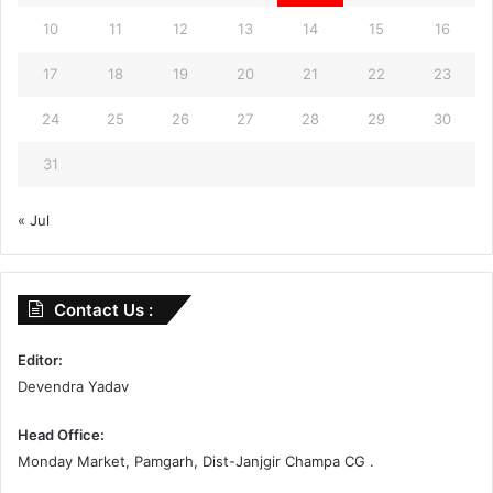
10
11
12
13
14
15
16
17
18
19
20
21
22
23
24
25
26
27
28
29
30
31
« Jul
Contact Us :
Editor:
Devendra Yadav
Head Office:
Monday Market, Pamgarh, Dist-Janjgir Champa CG .