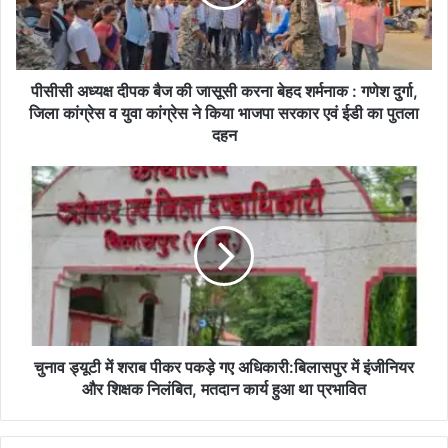
क्ष
दी
प
क
बै
पीसीसी अध्यक्ष दीपक बैज की जासूसी करना बेहद शर्मनाक : गणेश दुर्गा,
ज
जिला कांग्रेस व युवा कांग्रेस ने किया भाजपा सरकार एवं ईडी का पुतला
की
दहन
जा
सू
चु
सी
ना
क
व
र
ड्यू
ना
टी
बे
में
ह
श
द
रा
श
ब
र्म
पी
चुनाव ड्यूटी में शराब पीकर पकड़े गए अधिकारी:बिलासपुर में इंजीनियर
ना
क
और शिक्षक निलंबित, मतदान कार्य हुआ था प्रभावित
क
र
:
प
ग