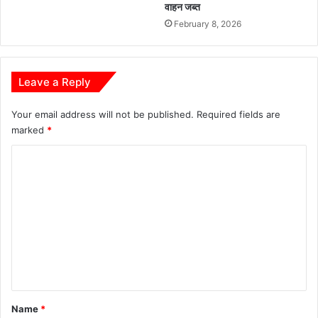
वाहन जब्त
पा
शि
स
February 8, 2026
क्ष
र
क
का
नि
र
लं
Leave a Reply
ए
बि
वं
त
ई
Your email address will not be published.
Required fields are
,
डी
marked
*
म
का
त
C
पु
दा
त
न
o
ला
का
m
द
र्य
ह
m
हु
न
आ
e
था
n
प्र
भा
t
वि
*
Name
*
त