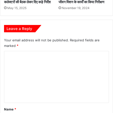
कलेक्टरों की बैठक लेकर दिए कड़े निर्देश
जीवन मिशन के कार्यों का किया निरीक्षण
ज
May 15, 2025
November 19, 2024
य
घो
ष
Leave a Reply
Your email address will not be published.
Required fields are
marked
*
C
o
m
m
e
n
t
*
Name
*