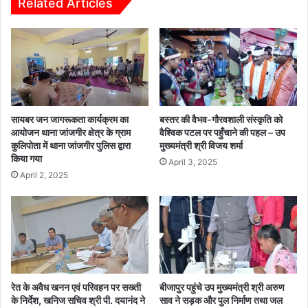
म
Related Articles
ना
हो
-
त्स
ज
व
न
का
प
हु
द
आ
प
भ
रि
व्य
सायबर जन जागरूकता कार्यक्रम का
बस्तर की वैभव-गौरवशाली संस्कृति को
स
आ
आयोजन थाना जांजगीर क्षेत्र के ग्राम
वैश्विक पटल पर पहुँचाने की पहल – उप
र
कुलिपोता में थाना जांजगीर पुलिस द्वारा
मुख्यमंत्री श्री विजय शर्मा
यो
किया गया
में
ज
April 3, 2025
गूं
न
April 2, 2025
जे
“
ज
य
श्री
रा
म
रेत के अवैध खनन एवं परिवहन पर सख्ती
बीजापुर पहुंचे उप मुख्यमंत्री श्री अरुण
”
के निर्देश, खनिज सचिव श्री पी. दयानंद ने
साव ने सड़क और पुल निर्माण तथा जल
के