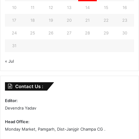
10
11
12
13
14
15
16
17
18
19
20
21
22
23
24
25
26
27
28
29
30
31
« Jul
Contact Us :
Editor:
Devendra Yadav
Head Office:
Monday Market, Pamgarh, Dist-Janjgir Champa CG .