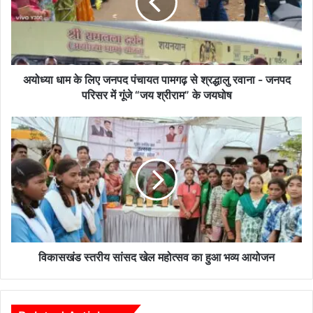
म
के
लि
ए
ज
न
अयोध्या धाम के लिए जनपद पंचायत पामगढ़ से श्रद्धालु रवाना - जनपद
प
परिसर में गूंजे “जय श्रीराम” के जयघोष
द
पं
वि
चा
का
य
स
त
खं
पा
ड
म
स्त
ग
री
ढ़
य
से
सां
श्र
स
विकासखंड स्तरीय सांसद खेल महोत्सव का हुआ भव्य आयोजन
द्धा
द
लु
खे
र
ल
वा