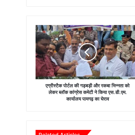
ए
ग्री
स्टै
क
पो
र्ट
ल
की
ग
ड़
एग्रीस्टैक पोर्टल की गड़बड़ी और रकबा भिन्नता को
ब
लेकर ब्लॉक कांग्रेस कमेटी ने किया एस.डी.एम.
ड़ी
कार्यालय पामगढ़ का घेराव
औ
र
र
क
बा
Related Articles