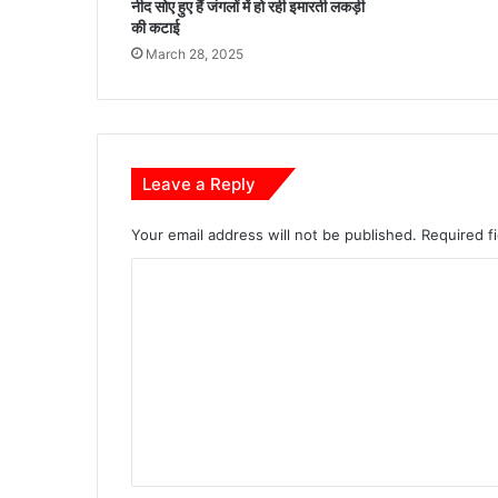
नीद सोए हुए हैं जंगलों में हो रही इमारती लकड़ी
.
की कटाई
ए
March 28, 2025
म
.
का
र्या
ल
य
Leave a Reply
पा
म
Your email address will not be published.
Required f
ग
ढ़
C
का
o
घे
m
रा
व
m
e
n
t