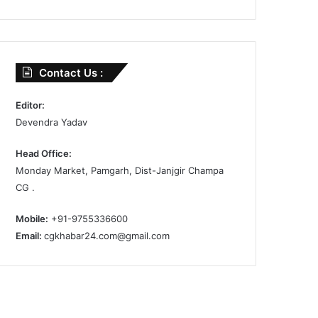
Contact Us :
Editor:
Devendra Yadav
Head Office:
Monday Market, Pamgarh, Dist-Janjgir Champa
CG .
Mobile:
+91-9755336600
Email:
cgkhabar24.com@gmail.com