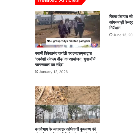
भि
न्न
ता
जिला पंचायत स
को
आंगनबाड़ी केन्द्र
ले
निरीक्षण
क
June 13, 2
र
ब्लॉ
क
स्वामी विवेकानंद जयंती पर एनएसएस द्वारा
कां
‘स्वदेशी संकल्प दौड़’ का आयोजन, युवाओं में
ग्रे
जागरूकता का संदेश
स
January 12, 2026
क
मे
टी
ने
कि
या
ए
स
.
वनविभाग के जवाबदार अधिकारी कुभकर्ण की
डी