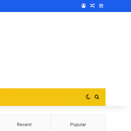
Log In
Random Article
Sidebar
Switch skin
Search for
Recent
Popular