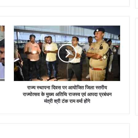
रा
ज्य
स्था
प
ना
दि
व
स
प
र
राज्य स्थापना दिवस पर आयोजित जिला स्तरीय
आ
राज्योत्सव के मुख्य अतिथि राजस्व एवं आपदा प्रबंधन
यो
मंत्री श्री टंक राम वर्मा होंगे
जि
त
जि
ला
स्त