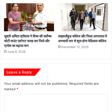
,
डि
पा
क
र
ल
द
कॉ
र्शी
ले
औ
ज
र
सुश्री अमिता श्रीवास ने विश्व की सर्वोच्च
लाइवलीहुड कॉलेज और जिला अस्पताल में
का
चोटी माउंट एवरेस्ट फतह कर जिले और
अस्थायी रूप से शुरू होगा मेडिकल कॉलेज
ज
भू
प्रदेश का बढ़ाया मान
न
मि
December 12, 2025
हि
June 8, 2026
पू
तै
ज
षी
न
सु
Leave a Reply
धा
र
Your email address will not be published.
Required fields are
marked
*
C
o