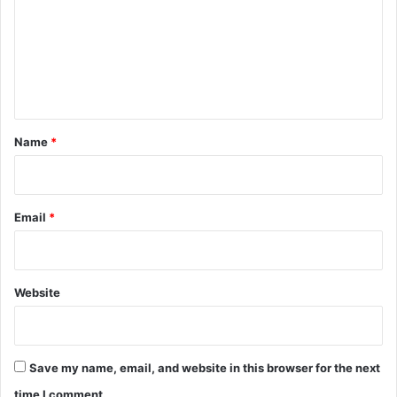
m
m
e
n
t
*
Name
*
Email
*
Website
Save my name, email, and website in this browser for the next
time I comment.