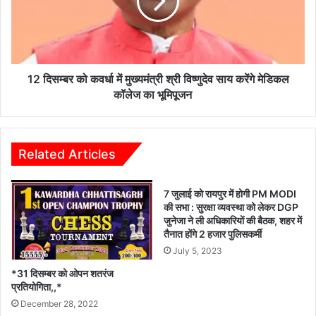
ला
म्ब
गू
र
,
को
सं
क
प
व
त्ति
र्धा
12 दिसम्बर को कवर्धा में मुख्यमंत्री श्री विष्णुदेव साय करेंगे मेडिकल
यों
में
कॉलेज का भूमिपूजन
के
मु
वा
ख्य
स्त
मं
वि
त्री
Related Articles
क
श्री
मू
वि
7 जुलाई को रायपुर में होगी PM MODI
ल्यां
ष्णु
की सभा : सुरक्षा व्यवस्था को लेकर DGP
क
दे
जुनेजा ने ली अधिकारियों की बैठक, शहर में
न
व
तैनात होंगे 2 हजार पुलिसकर्मी
के
सा
July 5, 2023
लि
य
ए
क
*31 दिसम्बर को ओपन शतरंज
स
रें
प्रतियोगिता,,*
र
गे
December 28, 2022
ल
मे