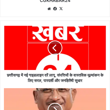
CGKHABAR24
We
Fa
X
bsi
ce
te
bo
ok
छ
त्ती
स
ग
ढ़
में
न
ई
गा
इ
छत्तीसगढ़ में नई गाइडलाइन दरें लागू, संपत्तियों के वास्तविक मूल्यांकन के
ड
लिए सरल, पारदर्शी और जनहितैषी सुधार
ला
इ
1
न
2
द
दि
रें
स