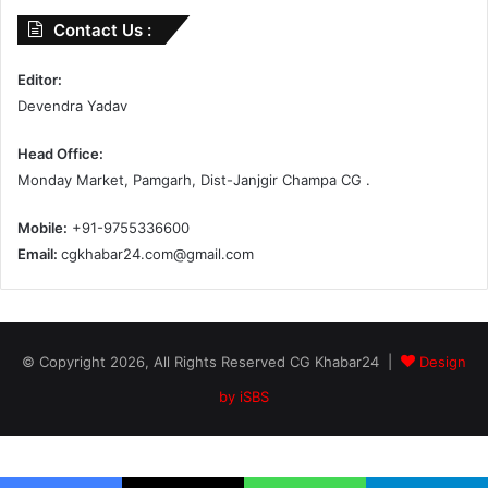
Contact Us :
Editor:
Devendra Yadav
Head Office:
Monday Market, Pamgarh, Dist-Janjgir Champa CG .
Mobile:
+91-9755336600
Email:
cgkhabar24.com@gmail.com
© Copyright 2026, All Rights Reserved CG Khabar24 |
Design
by iSBS