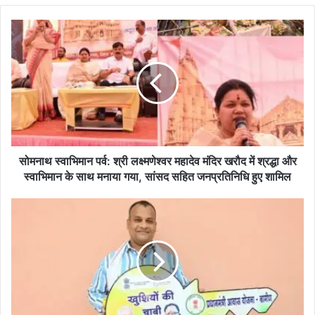
te
bo
ok
सो
म
ना
थ
स्वा
भि
मा
न
प
र्व
सोमनाथ स्वाभिमान पर्व: श्री लक्ष्मणेश्वर महादेव मंदिर खरौद में श्रद्धा और
:
स्वाभिमान के साथ मनाया गया, सांसद सहित जनप्रतिनिधि हुए शामिल
श्री
ल
सु
क्ष्म
शा
णे
स
श्व
न
र
ति
म
हा
हा
र
दे
2