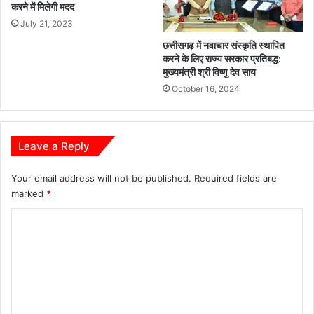
या
त
करने में मिलेगी मदद
ग
July 21, 2023
या
छत्तीसगढ़ में नवाचार संस्कृति स्थापित
,
करने के लिए राज्य सरकार प्रतिबद्ध:
सां
मुख्यमंत्री श्री विष्णु देव साय
स
October 16, 2024
द
स
हि
त
Leave a Reply
ज
न
Your email address will not be published.
Required fields are
प्र
ति
marked
*
नि
C
धि
हु
o
ए
m
शा
मि
m
ल
e