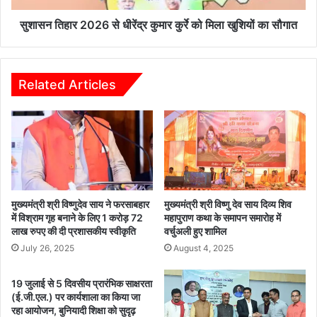
व
0
मं
2
सुशासन तिहार 2026 से धीरेंद्र कुमार कुर्रे को मिला खुशियों का सौगात
दि
6
र
से
ख
धी
रौ
रें
Related Articles
द
द्र
में
कु
श्र
मा
द्धा
र
औ
कु
र
र्रे
स्वा
को
भि
मि
मुख्यमंत्री श्री विष्णुदेव साय ने फरसाबहार
मुख्यमंत्री श्री विष्णु देव साय दिव्य शिव
मा
ला
में विश्राम गृह बनाने के लिए 1 करोड़ 72
महापुराण कथा के समापन समारोह में
न
लाख रुपए की दी प्रशासकीय स्वीकृति
वर्चुअली हुए शामिल
खु
के
शि
July 26, 2025
August 4, 2025
सा
यों
थ
का
19 जुलाई से 5 दिवसीय प्रारंभिक साक्षरता
म
सौ
(ई.जी.एल.) पर कार्यशाला का किया जा
ना
गा
रहा आयोजन, बुनियादी शिक्षा को सुदृढ़