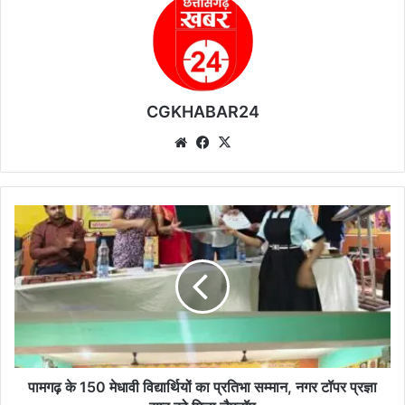
CGKHABAR24
We
Fa
X
bsi
ce
te
bo
ok
पा
म
ग
ढ़
के
1
5
0
मे
धा
पामगढ़ के 150 मेधावी विद्यार्थियों का प्रतिभा सम्मान, नगर टॉपर प्रज्ञा
वी