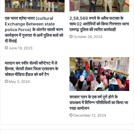
हू
म
को
के
मि
वि
एक भारत श्रेष्ठ भारत (cultural
2,58,569 रुपये के अवैध फटाका के
ला
रु
Exchange Between state
साथ 02 आरोपियों को किया गिरफ्तार थाना
लै
police Force) के अंतर्गत सातवें चरण
पामगढ़ पुलिस की त्वरित कार्यवाही
द्ध
कार्यक्रम में गुजरात से आयें पुलिस बलो को
प
जा
October 26, 2024
दी विदाई
टॉ
ग
प
June 19, 2023
रू
क
ता
मतदान कर स्वीप सेल्फी कॉन्टेस्ट में ले
का
हिस्सा, सेल्फी लेकर जिला प्रशासन के
र्य
सोशल मीडिया हैंडल को करें टैग
क्र
May 5, 2024
म
का
सरकार गठन के एक वर्ष पूर्ण होने के
आ
उपलक्ष्य में विभिन्न गतिविधियों का किया जा
यो
ररहा आयोजन
ज
December 12, 2024
न