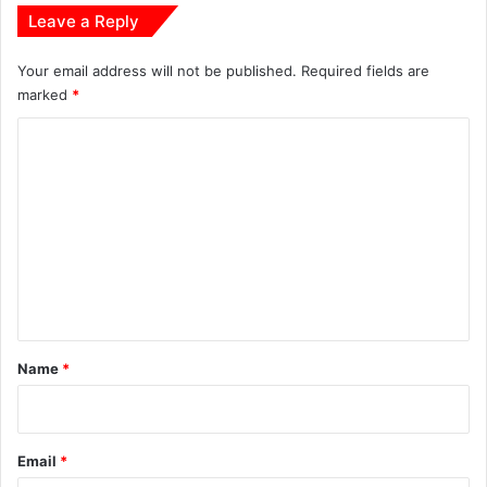
Leave a Reply
Your email address will not be published.
Required fields are
marked
*
C
o
m
m
e
n
t
*
Name
*
Email
*