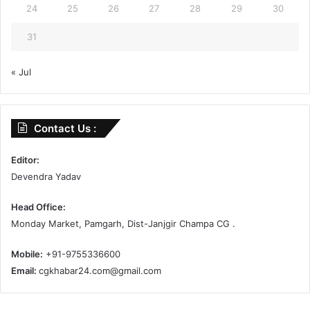
24
25
26
27
28
29
30
31
« Jul
Contact Us :
Editor:
Devendra Yadav
Head Office:
Monday Market, Pamgarh, Dist-Janjgir Champa CG .
Mobile:
+91-9755336600
Email:
cgkhabar24.com@gmail.com