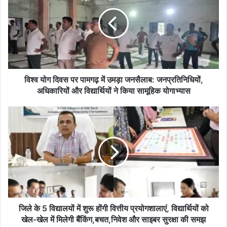
यो
ग
दि
व
स
प
र
पा
विश्व योग दिवस पर पामगढ़ में उमड़ा जनसैलाब: जनप्रतिनिधियों,
म
अधिकारियों और विद्यार्थियों ने किया सामूहिक योगाभ्यास
ग
ढ़
जि
में
ले
उ
के
म
5
ड़ा
वि
ज
द्या
न
ल
सै
यों
ला
में
ब
शु
जिले के 5 विद्यालयों में शुरू होंगी वित्तीय प्रयोगशालाएं, विद्यार्थियों को
:
रू
खेल-खेल में मिलेगी बैंकिंग,बचत,निवेश और साइबर सुरक्षा की समझ