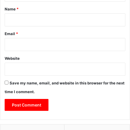
सु
*
Name
*
र
क्षा
की
स
म
Email
*
झ
Website
Save my name, email, and website in this browser for the next
time I comment.