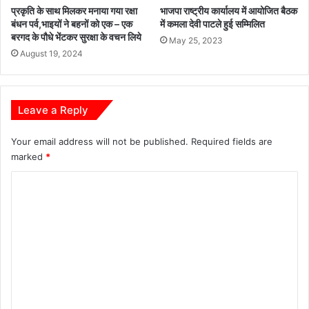
प्रकृति के साथ मिलकर मनाया गया रक्षा
भाजपा राष्ट्रीय कार्यालय में आयोजित बैठक
सा
में
बंधन पर्व,भाइयों ने बहनों को एक – एक
में कमला देवी पाटले हुई सम्मिलित
मू
मि
बरगद के पौधे भेंटकर सुरक्षा के वचन लिये
हि
May 25, 2023
ले
August 19, 2024
क
गी
यो
बैं
गा
किं
भ्या
ग
Leave a Reply
स
,
ब
Your email address will not be published.
Required fields are
च
marked
*
त
,
C
नि
वे
o
श
m
औ
m
र
सा
e
इ
n
ब
र
t