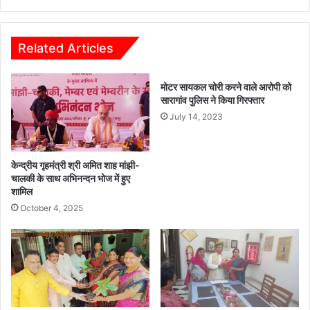
ज
हों
न
गी
प्र
वि
ति
त्ती
Related Articles
नि
य
धि
प्र
मोटर सायकल चोरी करने वाले आरोपी को
यों
यो
सारागांव पुलिस ने किया गिरफ्तार
,
ग
अ
July 14, 2023
शा
धि
ला
का
एं
रि
,
केन्द्रीय गृहमंत्री श्री अमित शाह मांझी-
यों
वि
चालकी के साथ अभिनन्दन भोज में हुए
औ
शामिल
द्या
र
र्थि
October 4, 2025
वि
यों
द्या
को
र्थि
खे
यों
ल
ने
-
कि
खे
या
ल