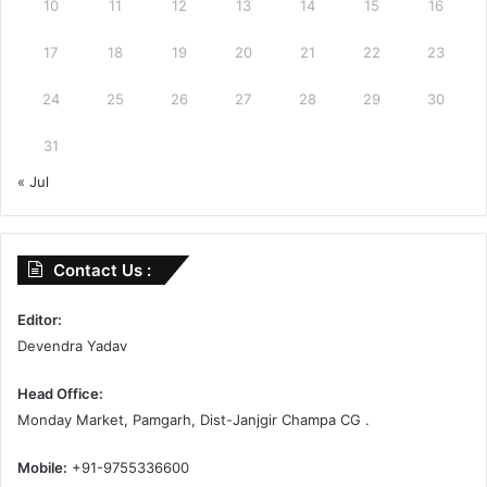
10
11
12
13
14
15
16
17
18
19
20
21
22
23
24
25
26
27
28
29
30
31
« Jul
Contact Us :
Editor:
Devendra Yadav
Head Office:
Monday Market, Pamgarh, Dist-Janjgir Champa CG .
Mobile:
+91-9755336600