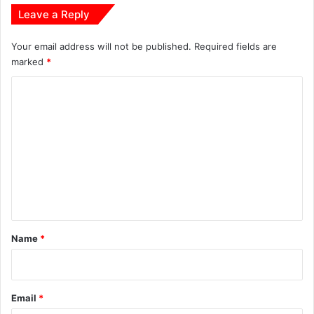
भ
Leave a Reply
का
म
Your email address will not be published.
Required fields are
ना
marked
*
एं
C
o
m
m
e
n
t
*
Name
*
Email
*