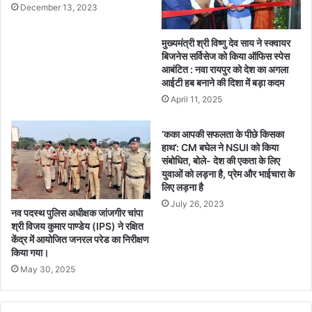
December 13, 2023
में
हा
गूं
य
जा
र
मुख्यमंत्री श्री विष्णु देव साय ने स्क्वायर
न
से
बिजनेस सर्विसेज को किया ऑफिस स्पेस
वा
आबंटित : नवा रायपुर को देश का अगला
कें
आईटी हब बनाने की दिशा में बड़ा कदम
चा
ड
र
री
April 11, 2025
औ
प
र
री
‘कका आपकी सफलता के पीछे किसका
सा
क्षा
हाथ’: CM बघेल ने NSUI को किया
क्ष
में
संबोधित, बोले- देश की एकता के लिए
र
उ
युवाओं को लड़ना है, प्रेम और भाईचारा के
ता
त्ती
लिए लड़ना है
का
र्ण
July 26, 2023
नव पदस्थ पुलिस अधीक्षक जांजगीर चांपा
सं
वि
श्री विजय कुमार पाण्डेय (IPS) ने रक्षित
दे
द्या
केंद्र में आयोजित जनरल परेड का निरीक्षण
श
र्थि
किया गया।
यों
May 30, 2025
को
दी
शु