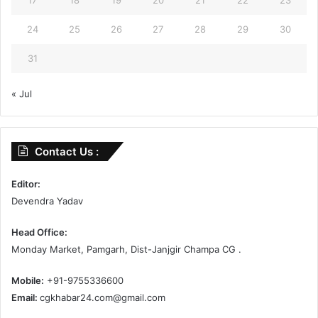
24
25
26
27
28
29
30
31
« Jul
Contact Us :
Editor:
Devendra Yadav
Head Office:
Monday Market, Pamgarh, Dist-Janjgir Champa CG .
Mobile:
+91-9755336600
Email:
cgkhabar24.com@gmail.com