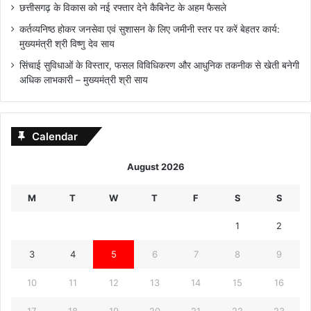
छत्तीसगढ़ के विकास को नई रफ्तार देने कैबिनेट के अहम फैसले
कर्तव्यनिष्ठ होकर जनसेवा एवं सुशासन के लिए जमीनी स्तर पर करें बेहतर कार्य:
मुख्यमंत्री श्री विष्णु देव साय
सिंचाई सुविधाओं के विस्तार, फसल विविधिकरण और आधुनिक तकनीक से खेती बनेगी
अधिक लाभकारी – मुख्यमंत्री श्री साय
Calendar
August 2026
M
T
W
T
F
S
S
1
2
3
4
5
6
7
8
9
10
11
12
13
14
15
16
17
18
19
20
21
22
23