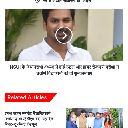
गूंजा नवाचार और साक्षरता का संदेश
ष्ट्री
य
N
प
S
ह
U
चा
I
न
के
:
वि
ए
धा
न
न
सी
स
ई
भा
NSUI के विधानसभा अध्यक्ष ने हाई स्कूल और हायर सेकेंडरी परीक्षा में
आ
अ
उत्तीर्ण विद्यार्थियों को दी शुभकामनाएं
र
ध्य
टी
क्ष
मं
ने
च
हा
Related Articles
से
ई
दे
स्कू
शपथ ग्रहण समारोह में शामिल होने
श
ल
छत्तीसगढ़ आ रहे पीएम मोदी, यहां देखें
भ
औ
मिनट-टू-मिनट शेड्यूल
र
र