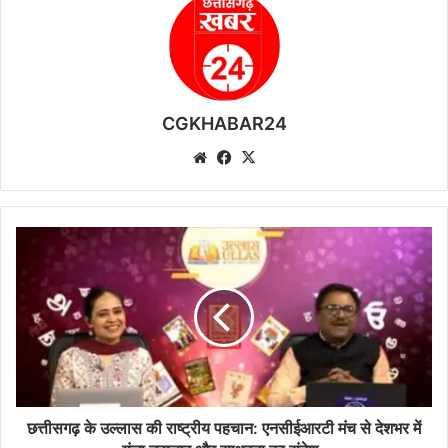
CGKHABAR24
We
Fa
X
bsi
ce
te
bo
ok
छ
त्ती
स
ग
ढ़
के
उ
ल्ला
स
की
छत्तीसगढ़ के उल्लास की राष्ट्रीय पहचान: एनसीईआरटी मंच से देशभर में
रा