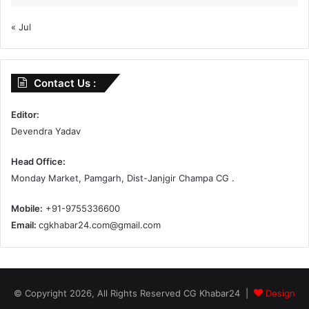
« Jul
Contact Us :
Editor:
Devendra Yadav
Head Office:
Monday Market, Pamgarh, Dist-Janjgir Champa CG .
Mobile:
+91-9755336600
Email:
cgkhabar24.com@gmail.com
© Copyright 2026, All Rights Reserved CG Khabar24 |
Design