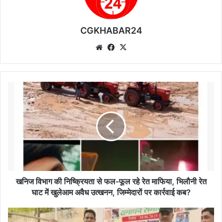
CGKHABAR24
We
Fa
X
bsi
ce
te
bo
ok
ख
नि
ज
वि
भा
ग
की
नि
ष्क्रि
य
खनिज विभाग की निष्क्रियता से फल-फूल रहे रेत माफिया, भिलौनी रेत
ता
घाट में खुलेआम अवैध उत्खनन, जिम्मेदारों पर कार्रवाई कब?
से
फ
जि
ल