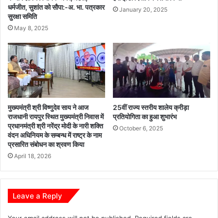
आ
धर्मजीत, सुशांत को सौपा:-अ. भा. पत्रकार
मा
January 20, 2025
सुरक्षा समिति
म
प
अ
न
May 8, 2025
वै
ध
उ
त्ख
न
न
,
मुख्यमंत्री श्री विष्णुदेव साय ने आज
25वीं राज्य स्तरीय शालेय क्रीड़ा
जि
राजधानी रायपुर स्थित मुख्यमंत्री निवास में
प्रतियोगिता का हुआ शुभारंभ
म्मे
प्रधानमंत्री श्री नरेंद्र मोदी के नारी शक्ति
October 6, 2025
दा
वंदन अधिनियम के सम्बन्ध में राष्ट्र के नाम
रों
प्रसारित संबोधन का श्रवण किया
प
April 18, 2026
र
का
र्र
वा
Leave a Reply
ई
क