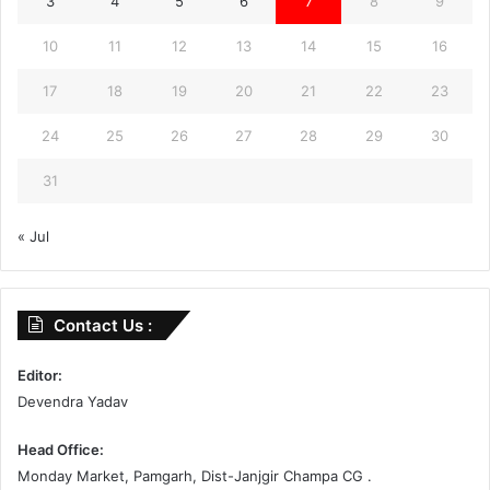
3
4
5
6
7
8
9
10
11
12
13
14
15
16
17
18
19
20
21
22
23
24
25
26
27
28
29
30
31
« Jul
Contact Us :
Editor:
Devendra Yadav
Head Office:
Monday Market, Pamgarh, Dist-Janjgir Champa CG .