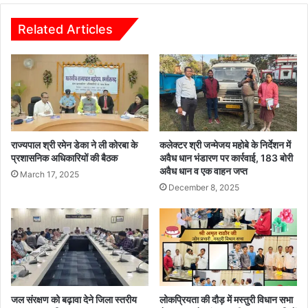
क्ष
दा
ण
से
Related Articles
की
ब
दि
चा
ला
व
ई
के
श
लि
प
ए
थ
कि
या
राज्यपाल श्री रमेन डेका ने ली कोरबा के
कलेक्टर श्री जन्मेजय महोबे के निर्देशन में
ग
प्रशासनिक अधिकारियों की बैठक
अवैध धान भंडारण पर कार्रवाई, 183 बोरी
अवैध धान व एक वाहन जप्त
या
March 17, 2025
मॉ
December 8, 2025
क
ड्रि
ल
जल संरक्षण को बढ़ावा देने जिला स्तरीय
लोकप्रियता की दौड़ में मस्तुरी विधान सभा