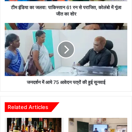
वा
:
टीम इंडिया का जलवा: पाकिस्तान 61 रन से पराजित, कोलंबो में गूंजा
पा
जीत का शोर
कि
स्ता
ज
न
न
6
द
1
र्श
र
न
न
में
से
आ
प
ये
रा
7
जि
5
जनदर्शन में आये 75 आवेदन पत्रों की हुई सुनवाई
त
आ
,
वे
को
द
लं
न
Related Articles
बो
प
में
त्रों
गूं
की
जा
हु