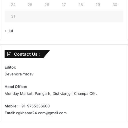
24
25
26
27
28
29
30
31
« Jul
Contact Us :
Editor:
Devendra Yadav
Head Office:
Monday Market, Pamgarh, Dist-Janjgir Champa CG .
Mobile:
+91-9755336600
Email:
cgkhabar24.com@gmail.com