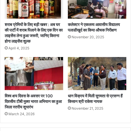
जी
ई
त
सु
का
न
शो
वा
शराब प्रेमियों के लिए बड़ी खबर : अब घर
कलेक्टर ने एकलव्य आवासीय विद्यालय
र
ई
की पार्टी में शराब पिलाने के लिए एक दिन का
पलाडीखुर्द का किया औचक निरीक्षण
लाइसेंस लेना हुआ जरूरी, जानिए कितना
November 20, 2025
होगा लाइसेंस शुल्क
April 4, 2025
विश्व क्षय दिवस के अवसर पर 100
धान विक्रय में मिली सुगमता से प्रसन्न हैं
दिवसीय टीबी मुक्त भारत अभियान का हुआ
किसान श्री राकेश नायक
जिला स्तरीय शुभारंभ
November 21, 2025
March 24, 2026