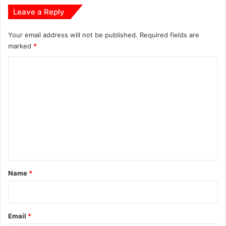
Leave a Reply
Your email address will not be published.
Required fields are
marked
*
C
o
m
m
e
n
t
*
Name
*
Email
*