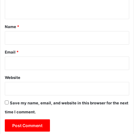
n
t
*
Name
*
Email
*
Website
Save my name, email, and website in this browser for the next
time I comment.