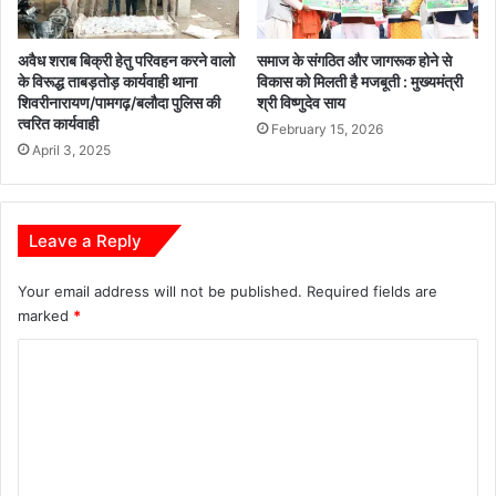
प
आ
त्र
यो
अवैध शराब बिक्री हेतु परिवहन करने वालो
समाज के संगठित और जागरूक होने से
जि
के विरूद्ध ताबड़तोड़ कार्यवाही थाना
विकास को मिलती है मजबूती : मुख्यमंत्री
त
शिवरीनारायण/पामगढ़/बलौदा पुलिस की
श्री विष्णुदेव साय
,
त्वरित कार्यवाही
February 15, 2026
1
April 3, 2025
4
7
3
आ
Leave a Reply
वे
द
Your email address will not be published.
Required fields are
न
marked
*
प्रा
प्त
C
o
m
m
e