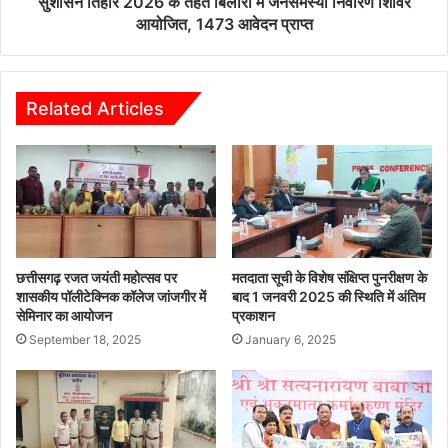
2
सुशासन तिहार 2026 के तहत बिलारी में जनसमस्या निवारण शिविर
ब्ध
6
आयोजित, 1473 आवेदन प्राप्त
क
के
रा
त
ने
ह
वि
त
Related Articles
धा
बि
य
ला
क
री
दे
में
वें
ज
द्र
न
या
स
द
म
छत्तीसगढ़ रजत जयंती महोत्सव पर
मतदाता सूची के विशेष संक्षिप्त पुनरीक्षण के
व
स्या
शासकीय पॉलीटेक्निक कॉलेज जांजगीर में
बाद 1 जनवरी 2025 की स्थिति में अंतिम
ने
सेमिनार का आयोजन
प्रकाशन
नि
मं
वा
September 18, 2025
January 6, 2025
त्रि
र
यों
ण
को
शि
लि
वि
खा
र