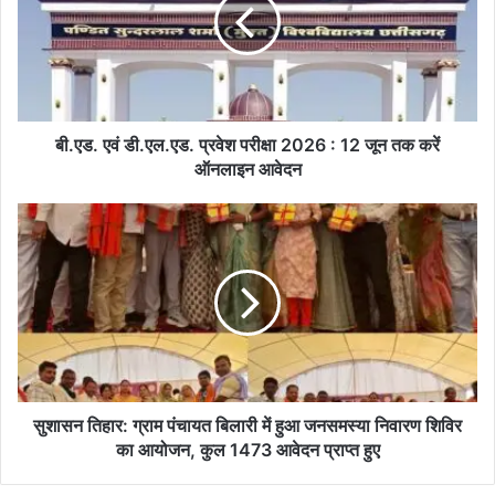
ड
.
ए
वं
डी
.
ए
बी.एड. एवं डी.एल.एड. प्रवेश परीक्षा 2026 : 12 जून तक करें
ल
ऑनलाइन आवेदन
.
ए
सु
ड
शा
.
स
प्र
न
वे
ति
श
हा
प
र
री
:
क्षा
ग्रा
2
म
सुशासन तिहार: ग्राम पंचायत बिलारी में हुआ जनसमस्या निवारण शिविर
0
पं
का आयोजन, कुल 1473 आवेदन प्राप्त हुए
2
चा
6
य