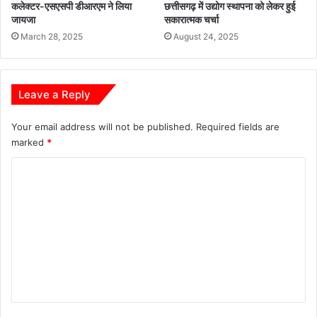
कलेक्टर-एसएसपी डीआरएम ने लिया
छत्तीसगढ़ में उद्योग स्थापना को लेकर हुई
यो
जायजा
सकारात्मक चर्चा
ज
March 28, 2025
August 24, 2025
न
,
कु
ल
Leave a Reply
1
4
Your email address will not be published.
Required fields are
7
marked
*
3
आ
C
वे
द
o
न
m
प्रा
m
प्त
हु
e
ए
n
t
*