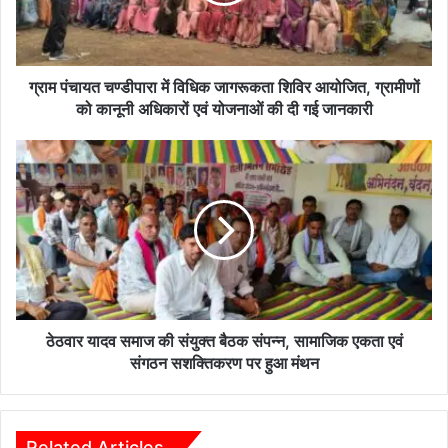
त
च
ण्डी
पा
रा
ग्राम पंचायत चण्डीपारा में विधिक जागरूकता शिविर आयोजित, ग्रामीणों
में
को कानूनी अधिकारों एवं योजनाओं की दी गई जानकारी
वि
धि
ठे
क
ठ
जा
वा
ग
र
रू
या
क
द
ता
व
शि
स
वि
मा
र
ज
ठेठवार यादव समाज की संयुक्त बैठक संपन्न, सामाजिक एकता एवं
आ
की
संगठन सशक्तिकरण पर हुआ मंथन
यो
सं
जि
यु
त
क्त
,
बै
Related Articles