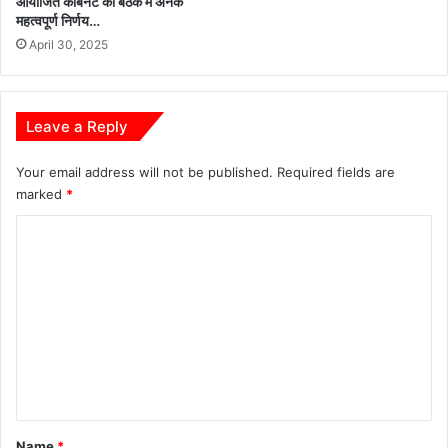
आयोजित कैबिनेट की बैठक में अनेक
जा
क्ति
महत्वपूर्ण निर्णय…
न
क
April 30, 2025
का
र
री
ण
प
र
Leave a Reply
हु
आ
Your email address will not be published.
Required fields are
मं
marked
*
थ
न
C
o
m
m
e
n
t
*
Name
*