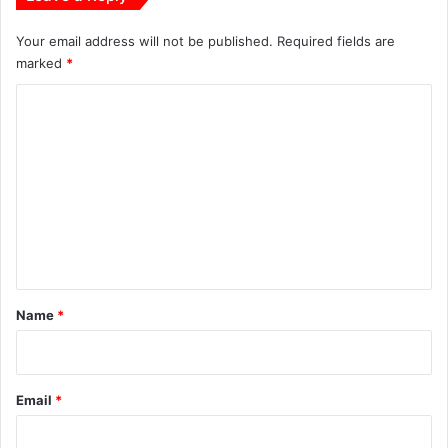
व
सा
Your email address will not be published.
Required fields are
य
marked
*
C
o
m
m
e
n
t
*
Name
*
Email
*