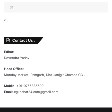
31
« Jul
Contact Us :
Editor:
Devendra Yadav
Head Office:
Monday Market, Pamgarh, Dist-Janjgir Champa CG .
Mobile:
+91-9755336600
Email:
cgkhabar24.com@gmail.com