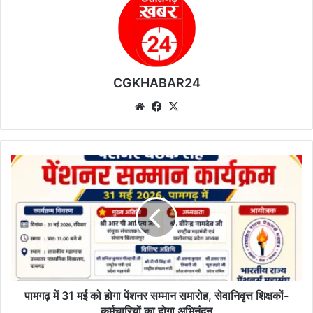
CGKHABAR24
We
Fa
X
bsi
ce
te
bo
ok
पा
म
ग
ढ़
में
3
1
म
ई
को
पामगढ़ में 31 मई को होगा पेंशनर सम्मान समारोह, सेवानिवृत्त शिक्षकों-
हो
कर्मचारियों का होगा अभिनंदन