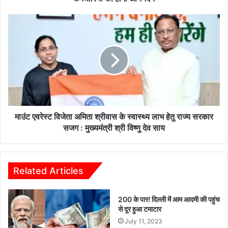
गा
पें
मा
श
उं
न
ट
र
ए
स
व
म्मा
रे
न
स्ट
स
वि
मा
जे
रो
ता
माउंट एवरेस्ट विजेता अमिता श्रीवास के स्वास्थ्य लाभ हेतु राज्य सरकार
ह
अ
सजग : मुख्यमंत्री श्री विष्णु देव साय
,
मि
से
ता
वा
श्री
नि
वा
Related Articles
वृ
स
त्त
के
200 के पार! दिल्ली में आम आदमी की पहुंच
शि
स्वा
से दूर हुआ टमाटार
क्ष
स्थ्य
कों
July 11, 2023
ला