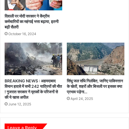
-
भ
क
हे
र्म
तु
दिवाली पर मोदी सरकार ने केंद्रीय
चा
रा
कर्मचारियों का महंगाई भत्ता बढ़ाया, इतनी
रि
बढ़ी सैलरी
ज्य
यों
स
October 16, 2024
का
र
हो
का
गा
र
अ
स
भि
ज
नं
ग
द
:
BREAKING NEWS : अहमदाबाद
सिंधु जल संधि निलंबित, जानिए पाकिस्तान
न
मु
विमान हादसे में सभी 242 यात्रियों की मौत
के खेतों, शहरों और बिजली पर इसका क्या
ख्य
! गुजरात सरकार ने मृतकों के परिजनों से
प्रभाव पड़ेगा…
मं
की ये खास अपील
April 24, 2025
त्री
June 12, 2025
श्री
वि
ष्णु
दे
Leave a Reply