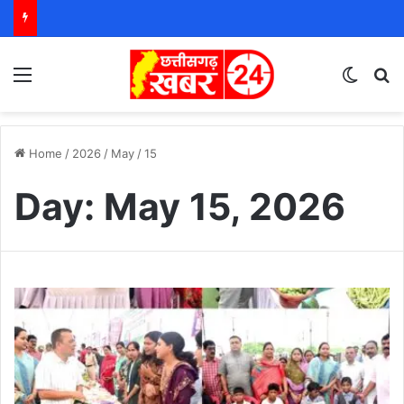
Menu
Switch
S
Home
/
2026
/
May
/
15
Day:
May 15, 2026