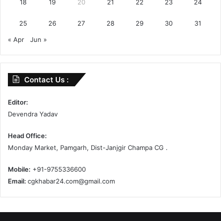
18
19
20
21
22
23
24
25
26
27
28
29
30
31
« Apr
Jun »
Contact Us :
Editor:
Devendra Yadav
Head Office:
Monday Market, Pamgarh, Dist-Janjgir Champa CG .
Mobile:
+91-9755336600
Email:
cgkhabar24.com@gmail.com