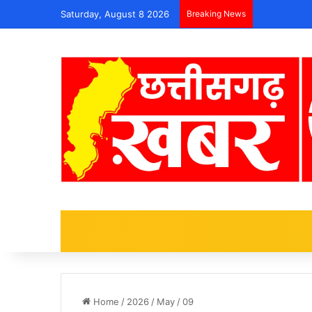
Saturday, August 8 2026
Breaking News
Home
/
2026
/
May
/
09