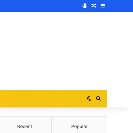
Log In
Random Article
Sidebar
Switch skin
Search for
Recent
Popular